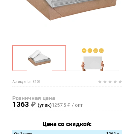
Артикул:
bm310f
Розничная цена
1363
₽
(упак)
1257.5
₽ / опт
Цена со скидкой:
От 1 упак
1363
р.