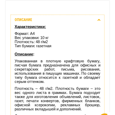
Описание
ОПИСАНИЕ
Отзывы
Характеристики:
(0)
Формат: А4
Вес упаковки: 10 кг
Плотность: 48 г/м2
Доставка
Тип бумаги: газетная
Описание
:
этого
Упакованная в плотную крафтовую бумагу,
писчая бумага предназначена для офисных и
товара
секретарских работ, письма, рисования,
использования в пишущих машинах. По своему
типу бумага относится к газетной и обладает
серым оттенком.
Плотность – 48 г/м2. Плотность бумаги – это
вес одного листа в граммах. Бумага подходит
также для изготовления объявлений, листовок,
газет, печати конвертов, фирменных бланков,
офисной ксерокопии, рекламных брошюр,
различных вкладышей и дополнений.