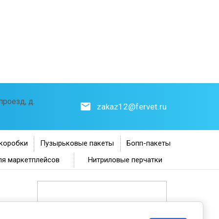
роезд, д.
zakaz12@fervet.ru
коробки
Пузырьковые пакеты
Бопп-пакеты
ля маркетплейсов
Нитриловые перчатки