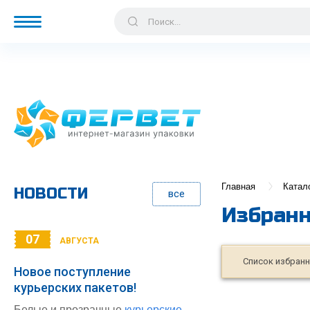
Главная
Катал
НОВОСТИ
все
Избран
07
АВГУСТА
Список избранн
Новое поступление
курьерских пакетов!
Белые и прозрачные
курьерские