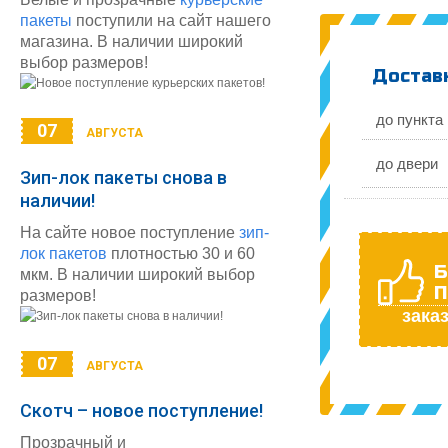
пакеты
поступили на сайт нашего
магазина. В наличии широкий
выбор размеров!
Доставк
до пункта
07
АВГУСТА
до двери
Зип-лок пакеты снова в
наличии!
На сайте новое поступление
зип-
лок пакетов
плотностью 30 и 60
Б
мкм. В наличии широкий выбор
П
размеров!
заказ
07
АВГУСТА
Скотч – новое поступление!
Прозрачный и