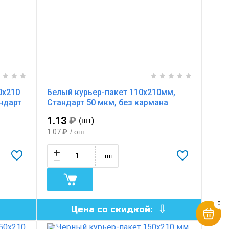
0х210
Белый курьер-пакет 110x210мм,
андарт
Стандарт 50 мкм, без кармана
1.13
₽
(шт)
1.07
₽
/ опт
шт
0
Цена со скидкой: