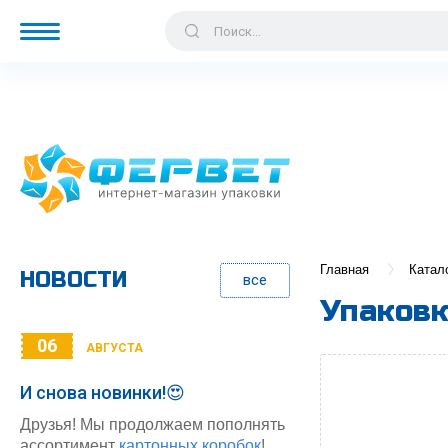
Главная
Катал
НОВОСТИ
все
Упаковк
06
АВГУСТА
И снова новинки!😍
Друзья! Мы продолжаем пополнять
ассортимент
картонных коробок
!