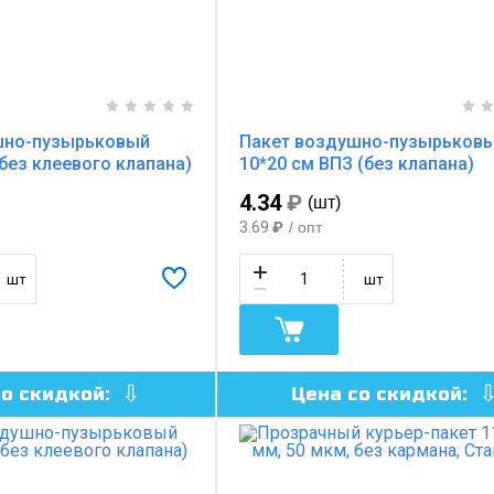
шно-пузырьковый
Пакет воздушно-пузырьков
(без клеевого клапана)
10*20 см ВПЗ (без клапана)
4.34
₽
(шт)
3.69
₽
/ опт
шт
шт
со скидкой:
Цена со скидкой: