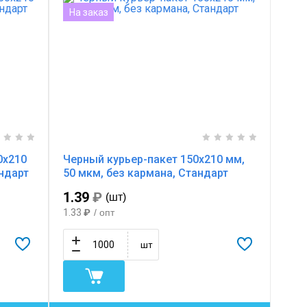
На заказ
0х210
Черный курьер-пакет 150х210 мм,
андарт
50 мкм, без кармана, Стандарт
1.39
₽
(шт)
1.33
₽
/ опт
шт