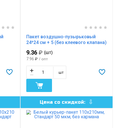
ый
Пакет воздушно-пузырьковый
24*24 см + 5 (без клеевого клапана)
9.36
₽
(шт)
7.96
₽
/ опт
шт
Цена со скидкой: