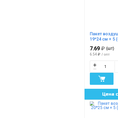
Пакет возду
19*24 см + 5 
7.69
₽
(шт)
6.54
₽
/ опт
Цена 