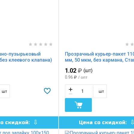
шно-пузырьковый
Прозрачный курьер-пакет 11
(без клеевого клапана)
мм, 50 мкм, без кармана, Ст
1.02
₽
(шт)
0.96
₽
/ опт
шт
шт
со скидкой:
Цена со скидкой: