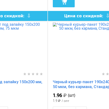
со скидкой:
Цена со скидкой:
д запайку 150х200 мм,
Черный курьер-пакет 190х240
50 мкм, без кармана, Станда
1.96
₽
(шт)
1.9
₽
/ опт