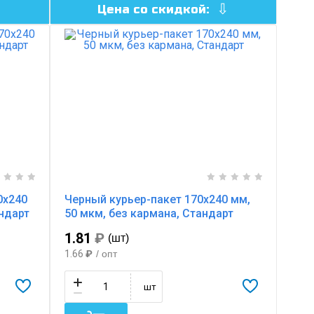
Цена со скидкой:
0х240
Черный курьер-пакет 170х240 мм,
андарт
50 мкм, без кармана, Стандарт
1.81
₽
(шт)
1.66
₽
/ опт
шт