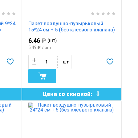
й 9*24
Пакет воздушно-пузырьковый
)
15*24 см + 5 (без клеевого клапана)
6.46
₽
(шт)
5.49
₽
/ опт
шт
Цена со скидкой: