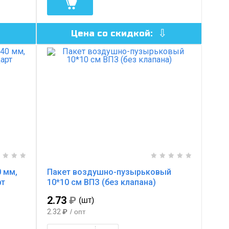
Цена со скидкой:
 мм,
Пакет воздушно-пузырьковый
рт
10*10 см ВПЗ (без клапана)
2.73
₽
(шт)
2.32
₽
/ опт