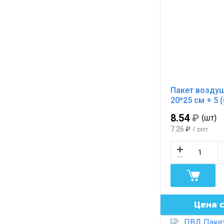
Пакет возду
20*25 см + 5 
8.54
₽
(шт)
7.26
₽
/ опт
Цена 