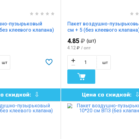
шно-пузырьковый
Пакет воздушно-пузырьковы
(без клеевого клапана)
см + 5 (без клеевого клапана
4.85
₽
(шт)
4.12
₽
/ опт
шт
шт
со скидкой:
Цена со скидкой: