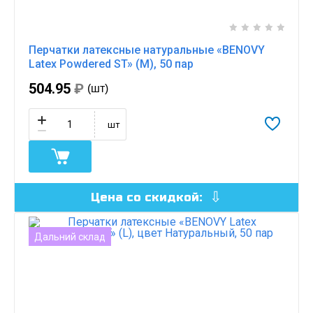
Перчатки латексные натуральные «BENOVY
Latex Powdered ST» (M), 50 пар
504.95
₽
(шт)
шт
Цена со скидкой:
Дальний склад