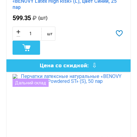
«BENOVY Latex High Risk» (L), цвет Синий, 25
пар
599.35
₽
(шт)
шт
Цена со скидкой:
Дальний склад