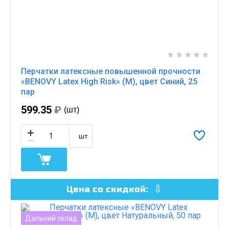
Перчатки латексные повышенной прочности
«BENOVY Latex High Risk» (M), цвет Синий, 25
пар
599.35
₽
(шт)
шт
Цена со скидкой:
Дальний склад