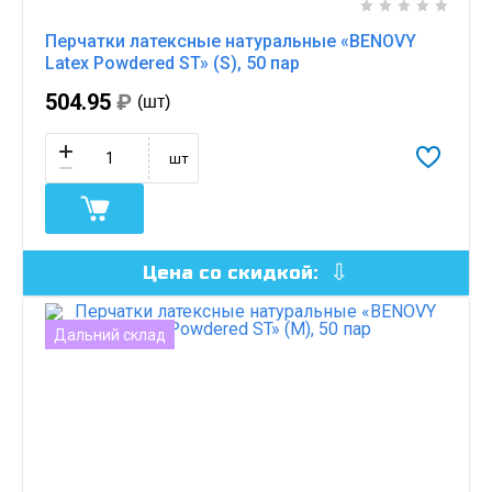
Перчатки латексные натуральные «BENOVY
Latex Powdered ST» (S), 50 пар
504.95
₽
(шт)
шт
Цена со скидкой:
Дальний склад