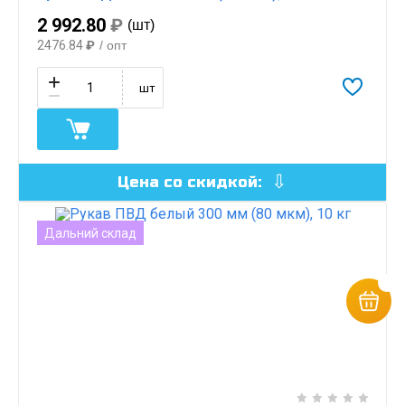
2 992.80
₽
(шт)
2476.84
₽
/ опт
шт
Цена со скидкой:
Дальний склад