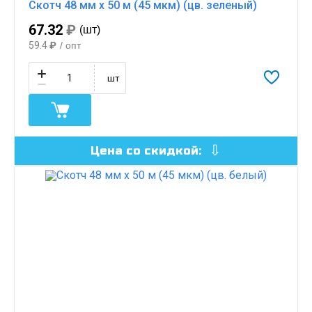
Скотч 48 мм х 50 м (45 мкм) (цв. зеленый)
67.32
₽
(шт)
59.4
₽
/ опт
шт
Цена со скидкой: