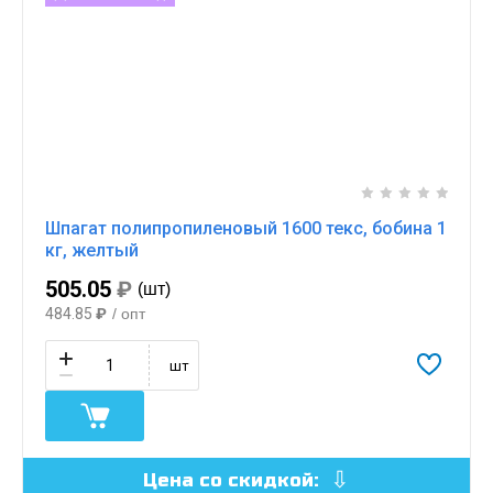
Шпагат полипропиленовый 1600 текс, бобина 1
кг, желтый
505.05
₽
(шт)
484.85
₽
/ опт
шт
Цена со скидкой: