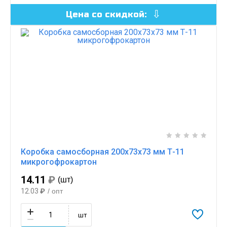
Цена со скидкой:
Коробка самосборная 200х73х73 мм Т-11
микрогофрокартон
14.11
₽
(шт)
12.03
₽
/ опт
шт