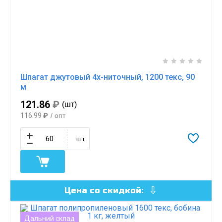
Шпагат джутовый 4х-ниточный, 1200 текс, 90
м
121.86
₽
(шт)
116.99
₽
/ опт
шт
Цена со скидкой:
Дальний склад