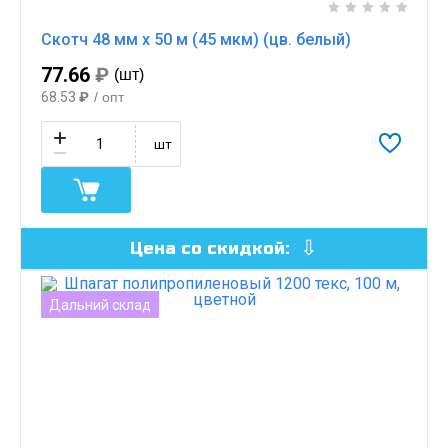
Скотч 48 мм х 50 м (45 мкм) (цв. белый)
77.66
₽
(шт)
68.53
₽
/ опт
шт
Цена со скидкой:
Дальний склад