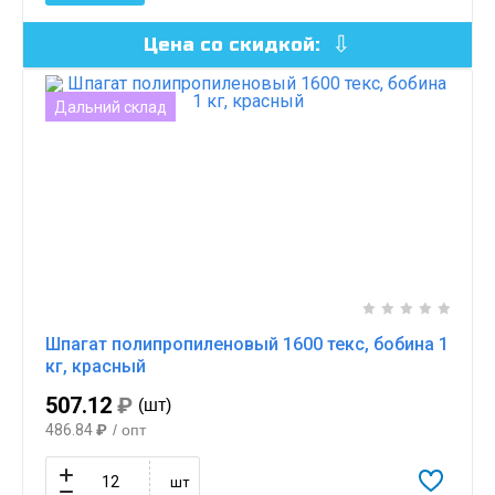
Цена со скидкой:
Дальний склад
Шпагат полипропиленовый 1600 текс, бобина 1
кг, красный
507.12
₽
(шт)
486.84
₽
/ опт
шт