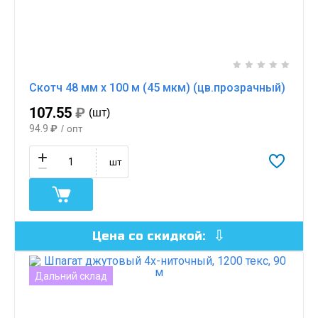
Скотч 48 мм x 100 м (45 мкм) (цв.прозрачный)
107.55
₽
(шт)
94.9
₽
/ опт
шт
Цена со скидкой:
Дальний склад