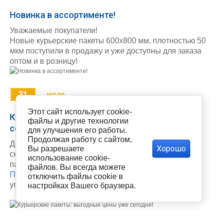
Новинка в ассортименте!
Уважаемые покупатели!
Новые курьерские пакеты 600х800 мм, плотностью 50
мкм поступили в продажу и уже доступны для заказа
оптом и в розницу!
31
ИЮЛЯ
Этот сайт использует cookie-
Курьерские пакеты: выгодные цены уже
файлы и другие технологии
сегодня!
для улучшения его работы.
Продолжая работу с сайтом,
Дорогие покупатели! У нас приятная новость –
Хорошо
Вы разрешаете
снижены цены на большинство позиций курьерских
использование cookie-
пакетов!
файлов. Вы всегда можете
Переходите в каталог
, чтобы заказать любимую
отключить файлы cookie в
упаковку с еще большей выгодой.
настройках Вашего браузера.