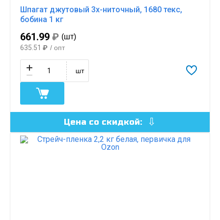
Шпагат джутовый 3х-ниточный, 1680 текс,
бобина 1 кг
661.99
₽
(шт)
635.51
₽
/ опт
шт
Цена со скидкой: