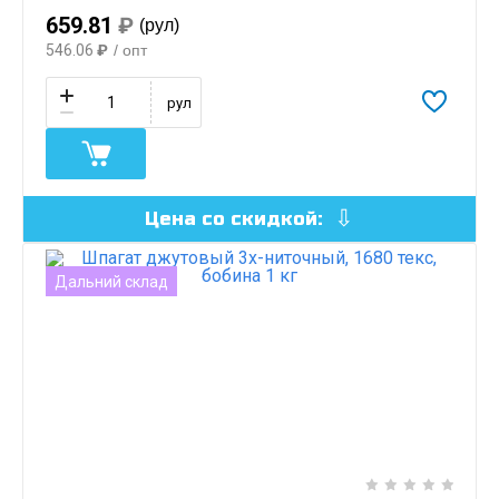
659.81
₽
(рул)
546.06
₽
/ опт
рул
Цена со скидкой:
Дальний склад