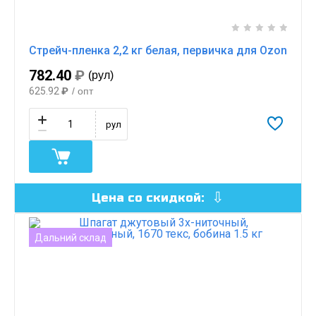
Стрейч-пленка 2,2 кг белая, первичка для Ozon
782.40
₽
(рул)
625.92
₽
/ опт
рул
Цена со скидкой:
Дальний склад