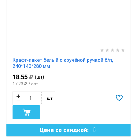
Крафт-пакет белый с кручёной ручкой б/п,
240*140*280 мм
18.55
₽
(шт)
17.23
₽
/ опт
шт
Цена со скидкой: