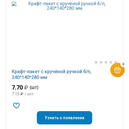
0
Крафт-пакет с кручёной ручкой б/п,
240*140*280 мм
7.70
₽
(шт)
7.15
₽
/ опт
Узнать о появлении