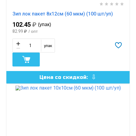
Зип лок пакет 8х12см (60 мкм) (100 шт/уп)
102.45
₽
(упак)
82.99
₽
/ опт
упак
Цена со скидкой: