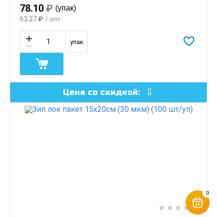
78.10
₽
(упак)
63.27
₽
/ опт
упак
Цена со скидкой:
0