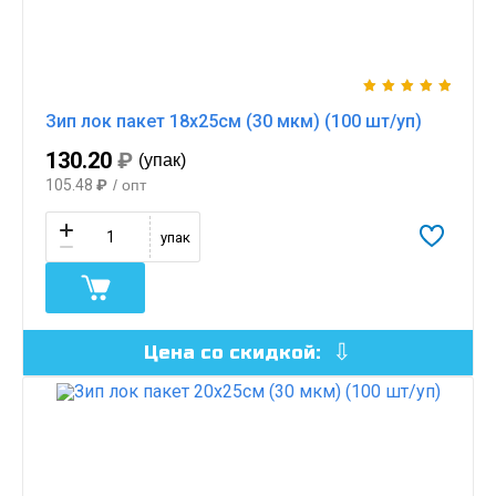
Зип лок пакет 18х25см (30 мкм) (100 шт/уп)
130.20
₽
(упак)
105.48
₽
/ опт
упак
Цена со скидкой: