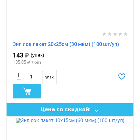
Зип лок пакет 20х25см (30 мкм) (100 шт/уп)
143
₽
(упак)
135.85
₽
/ опт
упак
Цена со скидкой: