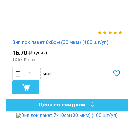
Зип лок пакет 6х8см (30 мкм) (100 шт/уп)
16.70
₽
(упак)
13.53
₽
/ опт
упак
Цена со скидкой: