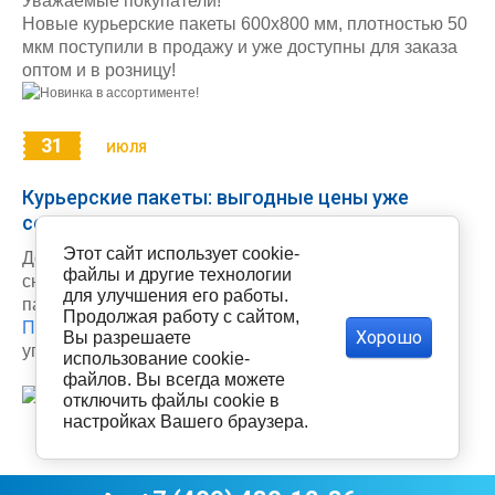
Уважаемые покупатели!
Новые курьерские пакеты 600х800 мм, плотностью 50
мкм поступили в продажу и уже доступны для заказа
оптом и в розницу!
31
ИЮЛЯ
Курьерские пакеты: выгодные цены уже
сегодня!
Этот сайт использует cookie-
Дорогие покупатели! У нас приятная новость –
файлы и другие технологии
снижены цены на большинство позиций курьерских
для улучшения его работы.
пакетов!
Продолжая работу с сайтом,
Переходите в каталог
, чтобы заказать любимую
Хорошо
Вы разрешаете
упаковку с еще большей выгодой.
использование cookie-
файлов. Вы всегда можете
отключить файлы cookie в
настройках Вашего браузера.