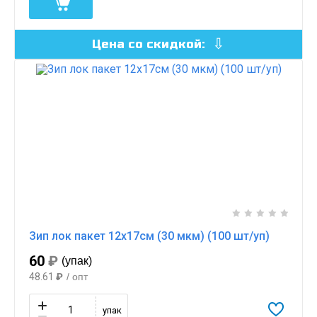
Цена со скидкой:
Зип лок пакет 12х17см (30 мкм) (100 шт/уп)
60
₽
(упак)
48.61
₽
/ опт
упак