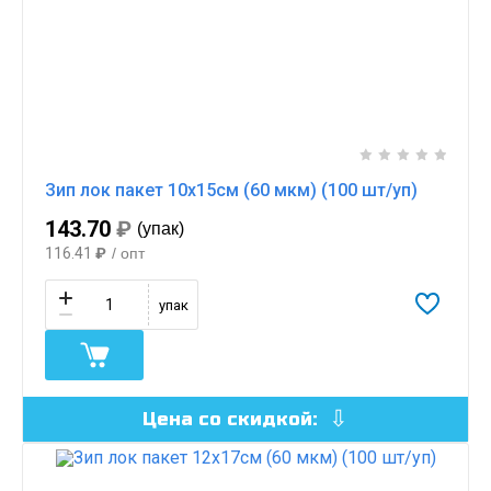
Зип лок пакет 10х15см (60 мкм) (100 шт/уп)
143.70
₽
(упак)
116.41
₽
/ опт
упак
Цена со скидкой: