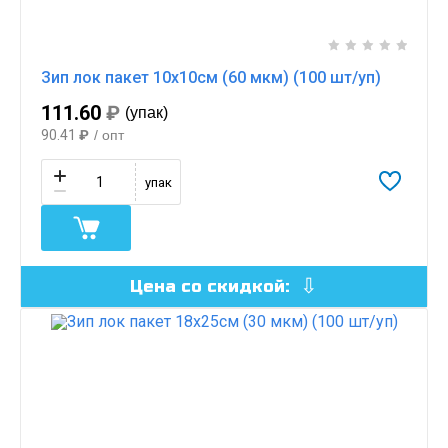
Зип лок пакет 10х10см (60 мкм) (100 шт/уп)
111.60
₽
(упак)
90.41
₽
/ опт
упак
Цена со скидкой: