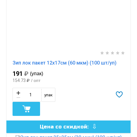
Зип лок пакет 12х17см (60 мкм) (100 шт/уп)
191
₽
(упак)
154.73
₽
/ опт
упак
Цена со скидкой: