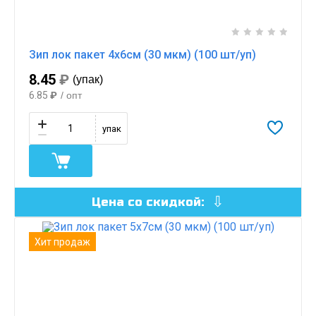
Зип лок пакет 4х6см (30 мкм) (100 шт/уп)
8.45
₽
(упак)
6.85
₽
/ опт
упак
Цена со скидкой:
Хит продаж