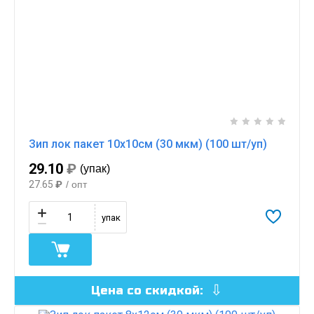
Зип лок пакет 10х10см (30 мкм) (100 шт/уп)
29.10
₽
(упак)
27.65
₽
/ опт
упак
Цена со скидкой: