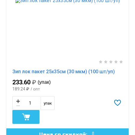
Зип лок пакет 25х35см (30 мкм) (100 шт/уп)
233.60
₽
(упак)
189.24
₽
/ опт
упак
Цена со скидкой: