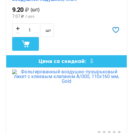
9.20
₽
(шт)
7.07
₽
/ опт
шт
Цена со скидкой: