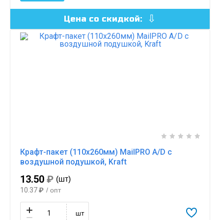
Цена со скидкой:
Крафт-пакет (110х260мм) MailPRO A/D с
воздушной подушкой, Kraft
13.50
₽
(шт)
10.37
₽
/ опт
шт