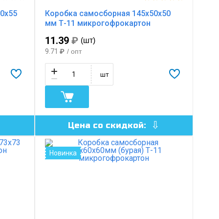
0х55
Коробка самосборная 145х50х50
мм Т-11 микрогофрокартон
11.39
₽
(шт)
9.71
₽
/ опт
шт
Цена со скидкой:
Новинка