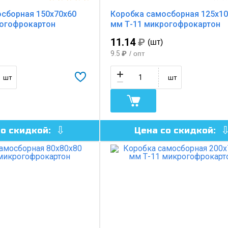
сборная 150х70х60
Коробка самосборная 125х10
рогофрокартон
мм Т-11 микрогофрокартон
11.14
₽
(шт)
9.5
₽
/ опт
шт
шт
со скидкой:
Цена со скидкой: