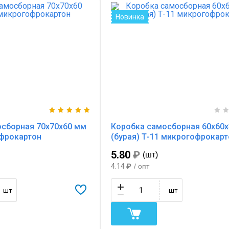
Новинка
сборная 70х70х60 мм
Коробка самосборная 60х60
офрокартон
(бурая) Т-11 микрогофрокарт
5.80
₽
(шт)
4.14
₽
/ опт
шт
шт