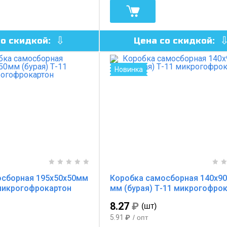
со скидкой:
Цена со скидкой:
Новинка
осборная 195х50х50мм
Коробка самосборная 140х90
 микрогофрокартон
мм (бурая) Т-11 микрогофро
8.27
₽
(шт)
5.91
₽
/ опт