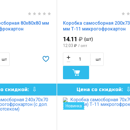
сборная 80х80х80 мм
Коробка самосборная 200х73
офрокартон
мм Т-11 микрогофрокартон
14.11
₽
(шт)
12.03
₽
/ опт
шт
шт
со скидкой:
Цена со скидкой:
Новинка