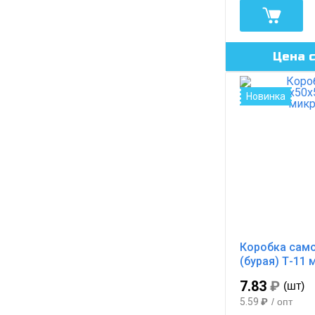
Цена 
Новинка
Коробка сам
(бурая) Т-11
7.83
₽
(шт)
5.59
₽
/ опт