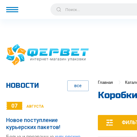
Главная
Катал
НОВОСТИ
все
Коробки
07
АВГУСТА
Новое поступление
ФИЛЬ
курьерских пакетов!
Белые и прозрачные
курьерские