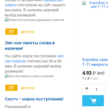
пакеты
поступили на сайт нашего
магазина. В наличии широкий
выбор размеров!
07
АВГУСТА
Зип-лок пакеты снова в
наличии!
На сайте новое поступление
зип-
Коробка само
лок пакетов
плотностью 30 и 60
Т-11 микрог
мкм. В наличии широкий выбор
размеров!
4.93
₽
(шт)
4.2
₽
/ опт
07
АВГУСТА
Скотч – новое поступление!
Прозрачный и