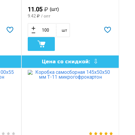
11.05
₽
(шт)
9.42
₽
/ опт
шт
Цена со скидкой: