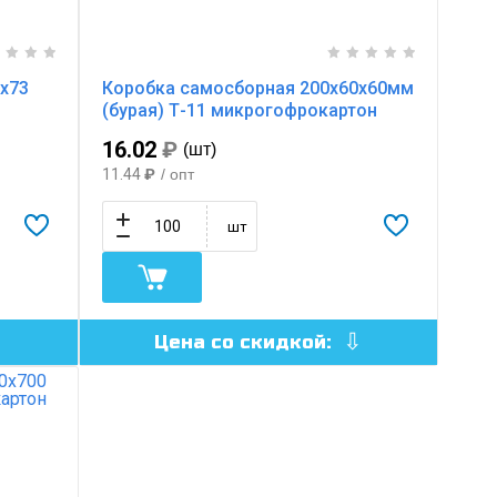
х73
Коробка самосборная 200х60х60мм
(бурая) Т-11 микрогофрокартон
16.02
₽
(шт)
11.44
₽
/ опт
шт
Цена со скидкой: