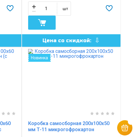
шт
Цена со скидкой:
Новинка
0х60
Коробка самосборная 200х100х50
с
мм Т-11 микрогофрокартон