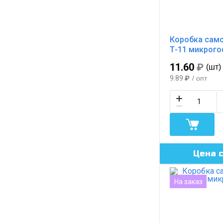
Коробка само
Т-11 микрог
11.60
₽
(шт)
9.89
₽
/ опт
Цена 
На заказ