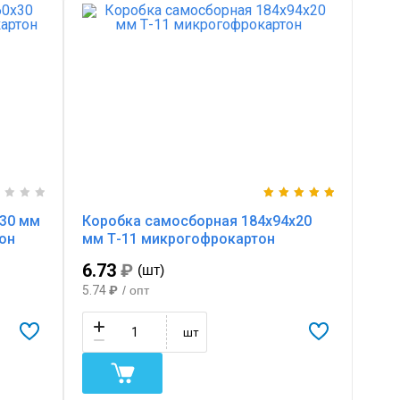
х30 мм
Коробка самосборная 184х94х20
он
мм Т-11 микрогофрокартон
6.73
₽
(шт)
5.74
₽
/ опт
шт