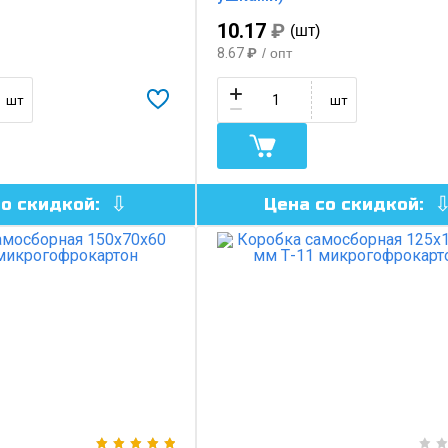
10.17
₽
(шт)
8.67
₽
/ опт
шт
шт
со скидкой:
Цена со скидкой: