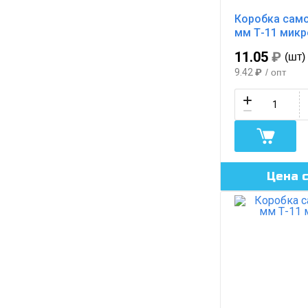
Коробка само
мм Т-11 мик
11.05
₽
(шт)
9.42
₽
/ опт
Цена 