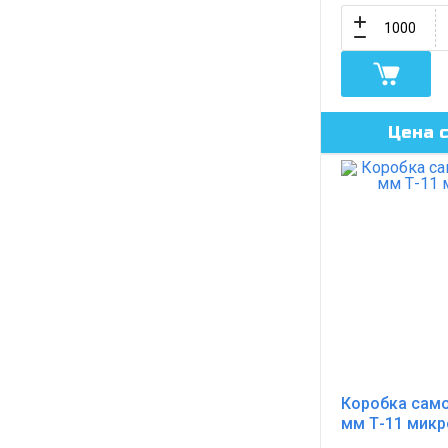
Цена 
Коробка само
мм Т-11 мик