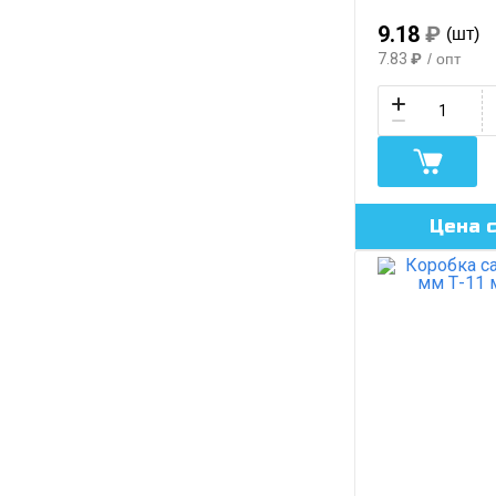
9.18
₽
(шт)
7.83
₽
/ опт
Цена 