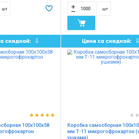
шт
шт
со скидкой:
Цена со скидкой:
сборная 100х100х58
Коробка самосборная 100х10
рогофрокартон
мм Т-11 микрогофрокартон (
ушками)