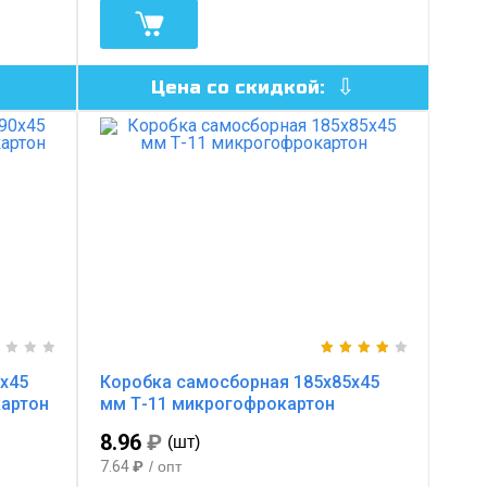
Цена со скидкой:
х45
Коробка самосборная 185х85х45
картон
мм Т-11 микрогофрокартон
8.96
₽
(шт)
7.64
₽
/ опт