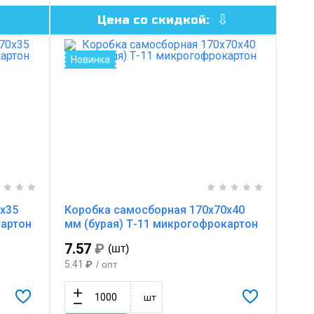
Цена со скидкой:
Новинка
х35
Коробка самосборная 170х70х40
картон
мм (бурая) Т-11 микрогофрокартон
7.57
₽
(шт)
5.41
₽
/ опт
шт