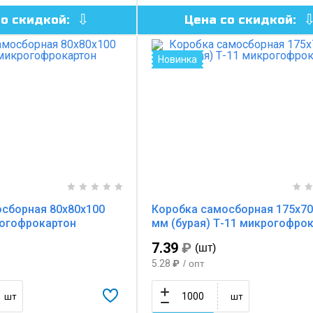
со скидкой:
Цена со скидкой:
Новинка
сборная 80х80х100
Коробка самосборная 175х70
рогофрокартон
мм (бурая) Т-11 микрогофро
7.39
₽
(шт)
5.28
₽
/ опт
шт
шт