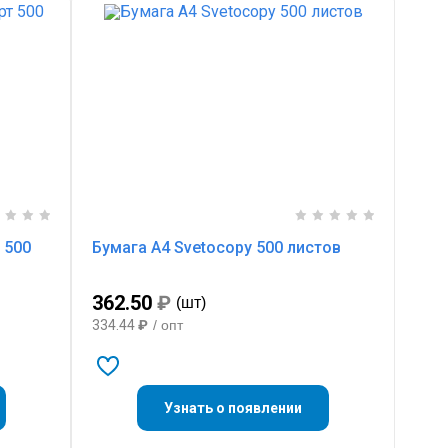
 500
Бумага А4 Svetocopy 500 листов
362.50
₽
(шт)
334.44
₽
/ опт
Узнать о появлении