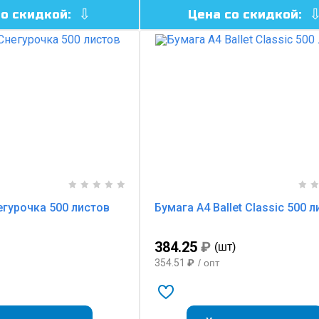
со скидкой:
Цена со скидкой:
егурочка 500 листов
Бумага А4 Ballet Classic 500 
384.25
₽
(шт)
354.51
₽
/ опт