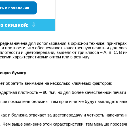
ть о появлении
со скидкой:
редназначена для использования в офисной технике: принтерах
и плотности, что обеспечивает качественную печать и долговеч
плотности и цветопередачи, выделяют три класса – A, B, C.
В ин
скими характеристиками оптом или в розницу.
сную бумагу
ет обратить внимание на несколько ключевых факторов:
ндартная плотность – 80 г/м², но для более качественной печати
выше показатель белизны, тем ярче и четче будут выглядеть н
е как и белизна отвечает за цветопередачу и четкость напечата
ь. Чем выше значение этой характеристики, тем меньше просве