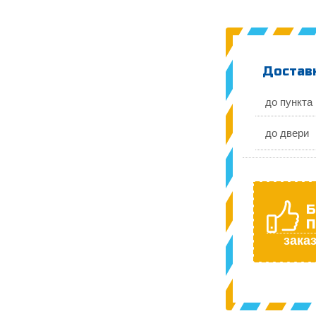
Доставк
до пункта
до двери
Б
П
заказ