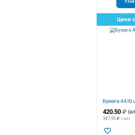
Узна
Цена 
Бумага А4 IQ 
420.50
₽
(шт
387.95
₽
/ опт