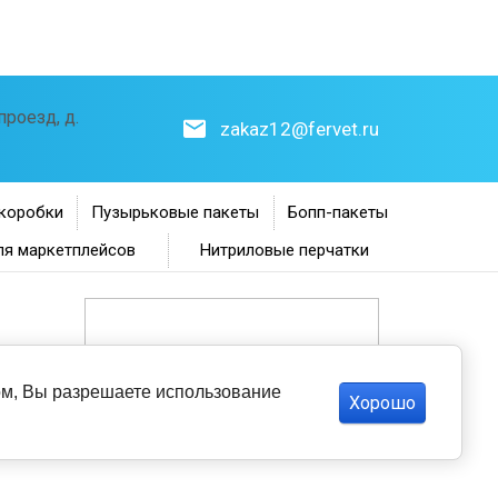
роезд, д.
zakaz12@fervet.ru
коробки
Пузырьковые пакеты
Бопп-пакеты
ля маркетплейсов
Нитриловые перчатки
том, Вы разрешаете использование
Хорошо