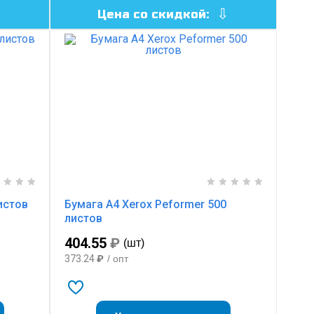
Цена со скидкой:
листов
Бумага A4 Xerox Peformer 500
листов
404.55
₽
(шт)
373.24
₽
/ опт