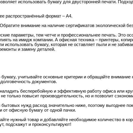
озволяет использовать бумагу для двусторонней печати. Подхо
лее распространённый формат – А4.
 Обратите внимание на наличие сертификатов экологической бе
кие параметры, тем четче и профессиональнее печать. Это осо
лиять на имидж компании. А офисная техника – п
ринтеры, копи
и использовать бумагу, которая не оставляет пыли и не забивае
 ремонты и замену деталей.
бумагу, учитывайте основные критерии и обращайте внимание 
 долговечность документов.
наладить бесперебойную и эффективную работу офиса или кру
 не только повысит производительность, но и позволит сэконом
 бытовых нужд расход значительно ниже, поэтому выгоднее поку
 от офисную бумагу от одной пачки.
айте нужный товар и добавляйте необходимое количество в корз
т, подскажут и проконсультируют!