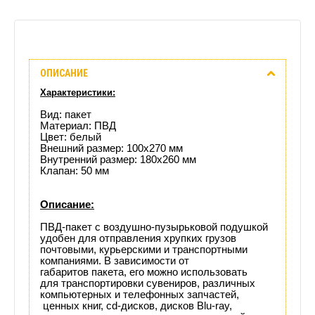
Описание
ОПИСАНИЕ
Отзывы
Характеристики:
(0)
Вид: пакет
Материал: ПВД
Цвет: белый
Доставка
Внешний размер: 100х270 мм
Внутренний размер: 180х260 мм
этого
Клапан: 50 мм
товара
Описание:
ПВД-пакет с воздушно-пузырьковой подушкой
удобен для отправления хрупких грузов
почтовыми, курьерскими и транспортными
компаниями. В зависимости от
габаритов пакета, его можно использовать
для транспортировки сувениров, различных
компьютерных и телефонных запчастей,
ценных книг, cd-дисков, дисков Blu-ray,