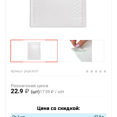
Артикул:
plvp6365f
Розничная цена
22.9
₽
(шт)
17.59
₽ / опт
Цена со скидкой:
От 1 шт
22.9
р.