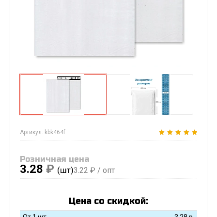
Артикул:
kbk464f
Розничная цена
3.28
₽
(шт)
3.22
₽ / опт
Цена со скидкой:
От 1 шт
3.28
р.