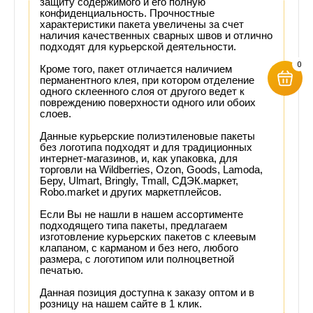
защиту содержимого и его полную
конфиденциальность. Прочностные
характеристики пакета увеличены за счет
наличия качественных сварных швов и отлично
подходят для курьерской деятельности.
0
Кроме того, пакет отличается наличием
перманентного клея, при котором отделение
одного склеенного слоя от другого ведет к
повреждению поверхности одного или обоих
слоев.
Данные курьерские полиэтиленовые пакеты
без логотипа подходят и для традиционных
интернет-магазинов, и, как упаковка, для
торговли на Wildberries, Ozon, Goods, Lamoda,
Беру, Ulmart, Bringly, Tmall, СДЭК.маркет,
Robo.market и других маркетплейсов.
Если Вы не нашли в нашем ассортименте
подходящего типа пакеты, предлагаем
изготовление курьерских пакетов с клеевым
клапаном, с карманом и без него, любого
размера, с логотипом или полноцветной
печатью.
Данная позиция доступна к заказу оптом и в
розницу на нашем сайте в 1 клик.