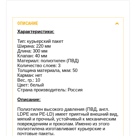
Описание
ОПИСАНИЕ
Отзывы
Характеристики:
(1)
Тип: курьерский пакет
Ширина: 220 мм
Длина: 300 мм
Доставка
Клапан: 40 мм
Материал: полиэтилен (ПВД)
этого
Количество слоев: 3
Толщина материала, мкм: 50
Карман: нет
товара
Вес, гр.: 10
Цвет: белый
Страна производитель: Россия
Описание:
Полиэтилен высокого давления (ПВД, англ.
LDPE или PE-LD) имеет приятный внешний вид,
мягкий и прочный, устойчивый к механическим
повреждениям и проколам. Именно из этого
полиэтилена изготавливают курьерские и
почтовые пакеты.