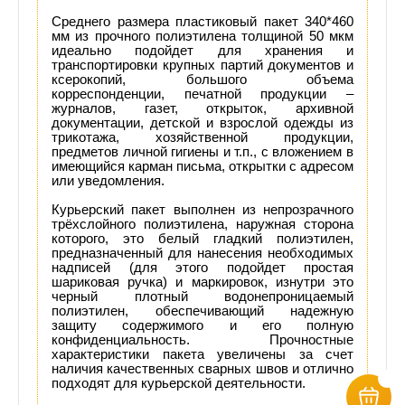
Среднего размера пластиковый пакет 340*460
мм из прочного полиэтилена толщиной 50 мкм
идеально подойдет для хранения и
транспортировки крупных партий документов и
ксерокопий, большого объема
корреспонденции, печатной продукции –
журналов, газет, открыток, архивной
документации, детской и взрослой одежды из
трикотажа, хозяйственной продукции,
предметов личной гигиены и т.п., с вложением в
имеющийся карман письма, открытки с адресом
или уведомления.
Курьерский пакет выполнен из непрозрачного
трёхслойного полиэтилена, наружная сторона
которого, это белый гладкий полиэтилен,
предназначенный для нанесения необходимых
надписей (для этого подойдет простая
шариковая ручка) и маркировок, изнутри это
черный плотный водонепроницаемый
полиэтилен, обеспечивающий надежную
защиту содержимого и его полную
конфиденциальность. Прочностные
характеристики пакета увеличены за счет
наличия качественных сварных швов и отлично
подходят для курьерской деятельности.