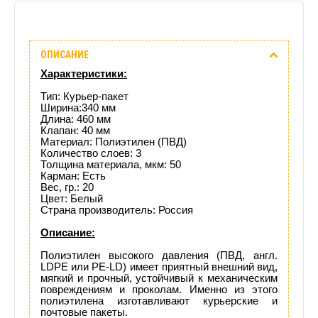
Описание
ОПИСАНИЕ
Отзывы
Характеристики:
(0)
Тип: Курьер-пакет
Ширина:340 мм
Длина: 460 мм
Доставка
Клапан: 40 мм
Материал: Полиэтилен (ПВД)
этого
Количество слоев: 3
Толщина материала, мкм: 50
Карман: Есть
товара
Вес, гр.: 20
Цвет: Белый
Страна производитель: Россия
Описание:
Полиэтилен высокого давления (ПВД, англ.
LDPE или PE-LD) имеет приятный внешний вид,
мягкий и прочный, устойчивый к механическим
повреждениям и проколам. Именно из этого
полиэтилена изготавливают курьерские и
почтовые пакеты.