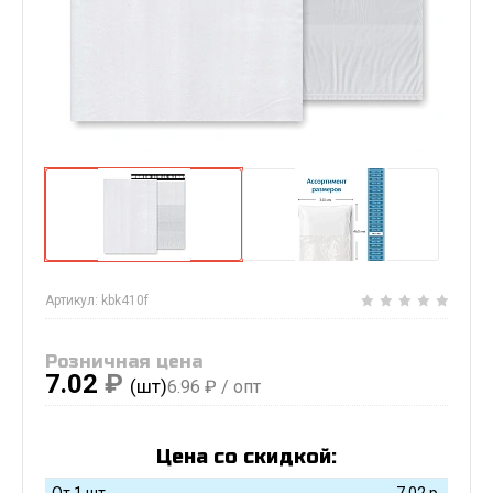
Артикул:
kbk410f
Розничная цена
7.02
₽
(шт)
6.96
₽ / опт
Цена со скидкой:
От 1 шт
7.02
р.