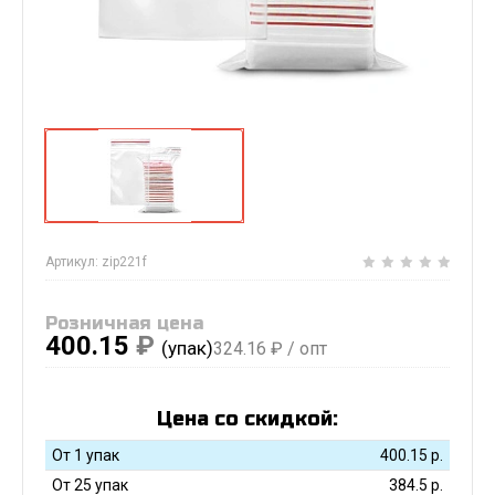
Артикул:
zip221f
Розничная цена
400.15
₽
(упак)
324.16
₽ / опт
Цена со скидкой:
От 1 упак
400.15
р.
От 25 упак
384.5
р.