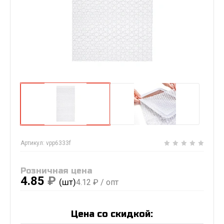
Артикул:
vpp6333f
Розничная цена
4.85
₽
(шт)
4.12
₽ / опт
Цена со скидкой: