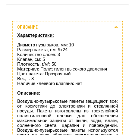
Описание
ОПИСАНИЕ
Отзывы
Характеристики:
(0)
Диаметр пузырьков, мм: 10
Размер пакета, см: 9x24
Количество слоев: 3
Доставка
Клапан, см: 5
Плотность, г/м²: 50
этого
Материал: Полиэтилен высокого давления
Цвет пакета: Прозрачный
Вес, г: 8
товара
Наличие клеевого клапана: нет
Описание:
Воздушно-пузырьковые пакеты защищают все:
от косметики до электроники и стеклянной
посуды. Пакеты изготовлены из трехслойной
полиэтиленовой пленки для обеспечения
максимальной защиты от пыли, воды, влаги,
солнечного света, царапин и повреждений.
Воздушно-пузырьковые пакеты используются
почти во всех областях промышленности: в