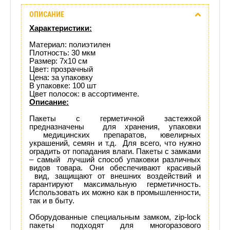
ОПИСАНИЕ
Отзывы
Характеристики:
(0)
Материал: полиэтилен
Плотность: 30 мкм
Размер: 7х10 см
Доставка
Цвет: прозрачный
Цена: за упаковку
этого
В упаковке: 100 шт
Цвет полосок: в ассортименте.
Описание:
товара
Пакеты с герметичной застежкой
предназначены для хранения, упаковки
медицинских препаратов, ювелирных
украшений, семян и т.д. Для всего, что нужно
оградить от попадания влаги. Пакеты с замками
– самый лучший способ упаковки различных
видов товара. Они обеспечивают красивый
вид, защищают от внешних воздействий и
гарантируют максимальную герметичность.
Использовать их можно как в промышленности,
так и в быту.
Оборудованные специальным замком, zip-lock
пакеты подходят для многоразового