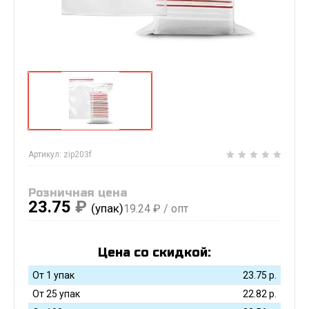
Артикул:
zip203f
Розничная цена
23.75
₽
(упак)
19.24
₽ / опт
Цена со скидкой:
От 1 упак
23.75
р.
От 25 упак
22.82
р.