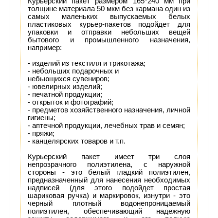
Курьерский пакет размером 165*240 мм при
толщине материала 50 мкм без кармана один из
самых маленьких выпускаемых белых
пластиковых курьер-пакетов подойдет для
упаковки и отправки небольших вещей
бытового и промышленного назначения,
например:
- изделий из текстиля и трикотажа;
- небольших подарочных и
небьющихся сувениров;
- ювелирных изделий;
- печатной продукции;
- открыток и фотографий;
- предметов хозяйственного назначения, личной
гигиены;
- аптечной продукции, лечебных трав и семян;
- пряжи;
- канцелярских товаров и т.п.
Курьерский пакет имеет три слоя
непрозрачного полиэтилена, с наружной
стороны - это белый гладкий полиэтилен,
предназначенный для нанесения необходимых
надписей (для этого подойдет простая
шариковая ручка) и маркировок, изнутри - это
черный плотный водонепроницаемый
полиэтилен, обеспечивающий надежную