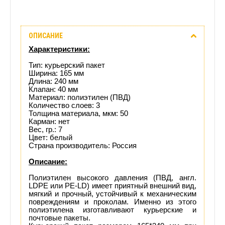
Описание
ОПИСАНИЕ
Отзывы
Характеристики:
(1)
Тип: курьерский пакет
Ширина: 165 мм
Длина: 240 мм
Доставка
Клапан: 40 мм
Материал: полиэтилен (ПВД)
этого
Количество слоев: 3
Толщина материала, мкм: 50
Карман: нет
товара
Вес, гр.: 7
Цвет: белый
Страна производитель: Россия
Описание:
Полиэтилен высокого давления (ПВД, англ.
LDPE или PE-LD) имеет приятный внешний вид,
мягкий и прочный, устойчивый к механическим
повреждениям и проколам. Именно из этого
полиэтилена изготавливают курьерские и
почтовые пакеты.