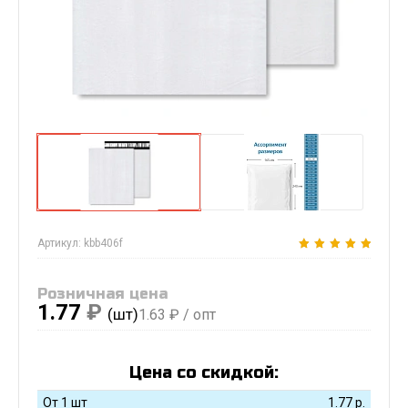
Артикул:
kbb406f
Розничная цена
1.77
₽
(шт)
1.63
₽ / опт
Цена со скидкой:
От 1 шт
1.77
р.