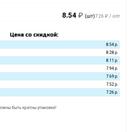
8.54
₽
(шт)
7.26
₽ / опт
Цена со скидкой:
8.54
р.
8.28
р.
8.11
р.
7.94
р.
7.69
р.
7.52
р.
7.26
р.
лжны быть кратны упаковке!