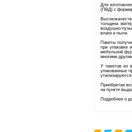
Для изготовле
(ПВД)
с форми
Высококачеств
толщина матер
воздушно-пузы
влаги и пыли
.
Пакеты получи
при упаковке 
мебельной фур
многими други
У пакетов из 
упакованные п
утилизируются
Приобретая во
на пункте выда
Подробнее о д