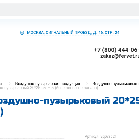
МОСКВА, СИГНАЛЬНЫЙ ПРОЕЗД, Д. 16, СТР. 24
+7 (800) 444-06
zakaz@fervet.r
ог
Воздушно-пузырьковая продукция
Воздушно-пузырьковые 
о-пузырьковый 20*25 см + 5 (без клеевого клапана)
оздушно-пузырьковый 20*25 
)
Артикул:
vpp6362f