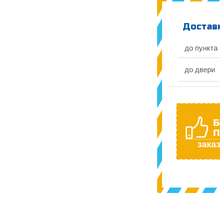
Доставк
до пункта
до двери
Б
П
заказ