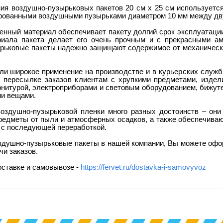
ния воздушно-пузырьковых пакетов 20 см х 25 см используетс
рованными воздушными пузырьками диаметром 10 мм между дв
енный материал обеспечивает пакету долгий срок эксплуатации
иала пакета
делает его очень прочным и с прекрасными ам
рьковые пакеты
надежно защищают содержимое от механически
ли широкое применение
на производстве и в курьерских служб
и
пересылке заказов клиентам
с хрупкими предметами, издели
нитурой, электроприборами и световым оборудованием, бижут
ми вещами
.
воздушно-пузырьковой пленки много разных достоинств – он
редметы от пыли и атмосферных осадков, а также обеспечивают
 с последующей переработкой.
здушно-пузырьковые пакеты в нашей компании, Вы можете офор
чи заказов.
оставке и самовывозе -
https://fervet.ru/dostavka-i-samovyvoz