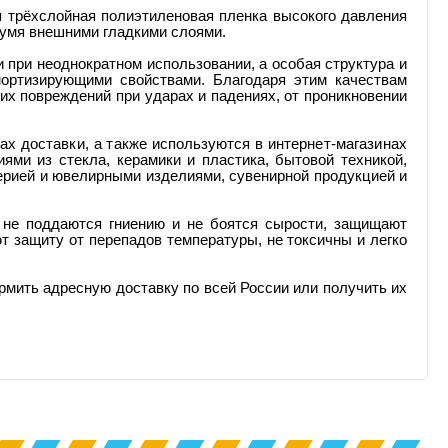
я трёхслойная полиэтиленовая пленка высокого давления
умя внешними гладкими слоями.
 при неоднократном использовании, а о
собая структура
и
ортизирующими свойствами. Благодаря этим качествам
х повреждений при ударах и падениях, от проникновении
ах доставки, а также
используются
в интернет-магазинах
ями из стекла, керамики и пластика, бытовой техникой,
ерией и ювелирными изделиями, сувенирной продукцией и
и не поддаются гниению и не боятся сырости, защищают
 защиту от перепадов температуры, не токсичны и легко
мить адресную доставку по всей России или получить их