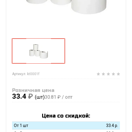
Артикул:
kt0001f
Розничная цена
33.4
₽
(шт)
30.81
₽ / опт
Цена со скидкой:
От 1 шт
33.4
р.