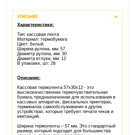
Описание
ОПИСАНИЕ
Отзывы
Характеристики:
(0)
Тип: кассовая лента
Материал: термобумага
Цвет: белый
Доставка
Ширина рулона, мм: 57
Диаметр рулона, мм: 30
этого
Диаметр втлуки, мм: 12
В упаковке, шт: 28
товара
Описание:
Кассовая термолента 57х30х12 - это
высококачественная термочувствительная
бумага, предназначенная для использования в
кассовых аппаратах, фискальных принтерах,
терминалах самообслуживания и других
устройствах, которые требуют печати чеков и
квитанций.
Ширина термоленты – 57 мм. Это стандартный
размер, который подходит для большинства