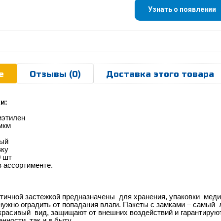
Узнать о появлении
е
Отзывы (0)
Доставка этого товара
и:
иэтилен
мкм
ный
вку
0 шт
в ассортименте.
тичной застежкой предназначены для хранения, упаковки меди
 нужно оградить от попадания влаги. Пакеты с замками – самый
красивый вид, защищают от внешних воздействий и гарантирую
нности, так и в быту.