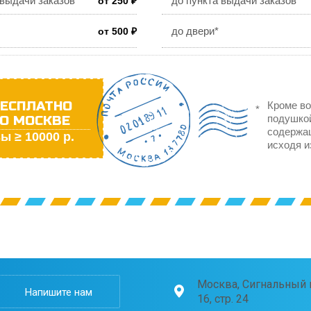
 выдачи заказов
до пункта выдачи заказов
от 250 ₽
до двери*
от 500 ₽
ЕСПЛАТНО
Кроме во
О МОСКВЕ
подушкой
содержа
ы ≥ 10000 р.
исходя и
Москва, Сигнальный п
Напишите нам
16, стр. 24