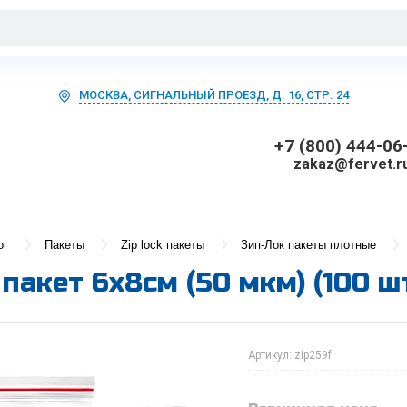
МОСКВА, СИГНАЛЬНЫЙ ПРОЕЗД, Д. 16, СТР. 24
+7 (800) 444-06
zakaz@fervet.r
ог
Пакеты
Zip lock пакеты
Зип-Лок пакеты плотные
 пакет 6х8см (50 мкм) (100 ш
Артикул:
zip259f