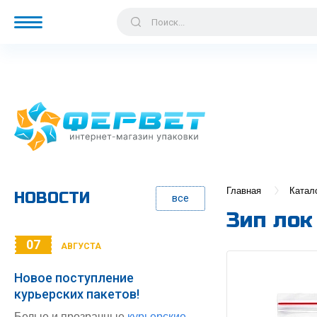
Главная
Катал
НОВОСТИ
все
Зип лок
07
АВГУСТА
Новое поступление
курьерских пакетов!
Белые и прозрачные
курьерские