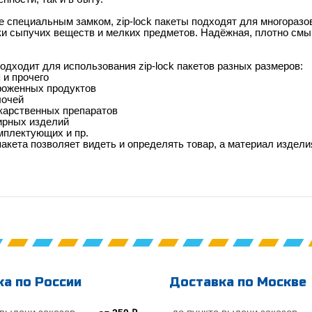
специальным замком, zip-lock пакеты подходят для многоразо
ки сыпучих веществ и мелких предметов. Надёжная, плотно см
одходит для использования zip-lock пакетов разных размеров:
 и прочего
роженных продуктов
лочей
карственных препаратов
ирных изделий
мплектующих и пр.
акета позволяет видеть и определять товар, а материал издели
а по России
Доставка по Москве