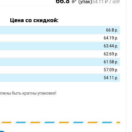
66.8
₽
(упак)
54.11
₽ / опт
Цена со скидкой:
66.8
р.
64.19
р.
63.44
р.
62.69
р.
61.58
р.
57.09
р.
54.11
р.
лжны быть кратны упаковке!