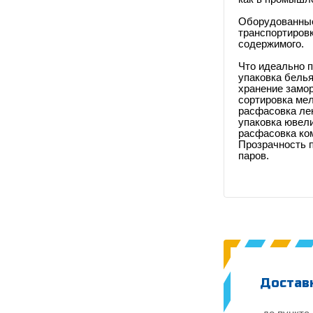
Оборудованные 
транспортиров
содержимого.
Что идеально п
упаковка белья
хранение замо
сортировка ме
расфасовка ле
упаковка ювел
расфасовка ко
Прозрачность п
паров.
Доставк