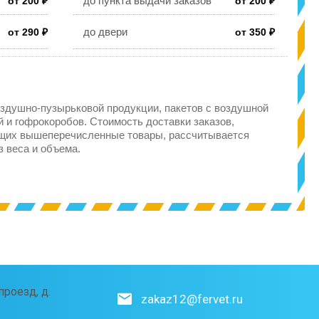
до пункта выдачи заказов
от 200 ₽
от 200 ₽
до двери
от 290 ₽
от 350 ₽
здушно-пузырьковой продукции, пакетов с воздушной
 и гофрокоробов. Стоимость доставки заказов,
щих вышеперечисленные товары, рассчитывается
з веса и объема.
роезд, д.
zakaz12@fervet.ru