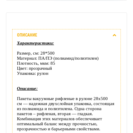
Описание
ОПИСАНИЕ
Отзывы
Характеристики:
(0)
Размер, см: 28*500
Материал: ПА/ПЭ (полиамид/полиэтилен)
Доставка
Плотность, мкм: 85
Цвет: прозрачный
Упаковка: рулон
этого
товара
Описание:
Пакеты вакуумные рифленые в рулоне 28х500
см — надежная двухслойная упаковка, состоящая
из полиамида и полиэтилена. Одна сторона
пакетов – рифленая, вторая — гладкая.
Комбинация этих материалов обеспечивает
оптимальный баланс между прочностью,
прозрачностью и барьерными свойствами.