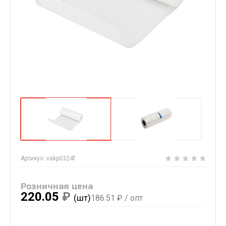
Артикул:
vakp0324f
Розничная цена
220.05
₽
(шт)
186.51
₽ / опт