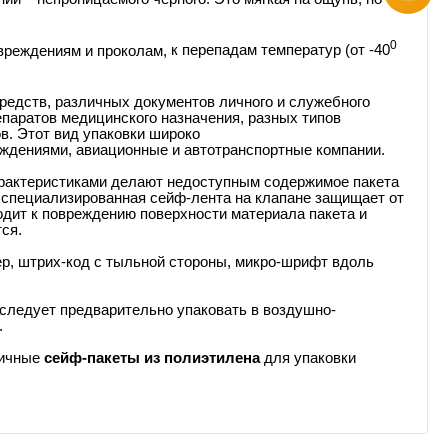
0
вреждениям и проколам,
к перепадам температур (от -40
редств
, различных документов личного и служебного
паратов медицинского назначения, разных типов
ов
. Этот вид упаковки широко
еждениями, авиационные и автотранспортные компании.
рактеристиками делают недоступным содержимое пакета
 специализированная сейф-лента на клапане защищает от
одит к повреждению поверхности материала пакета и
ся.
р, штрих-код с тыльной стороны, микро-шрифт вдоль
 следует предварительно упаковать в воздушно-
.
тичные
сейф-пакеты из полиэтилена
для упаковки