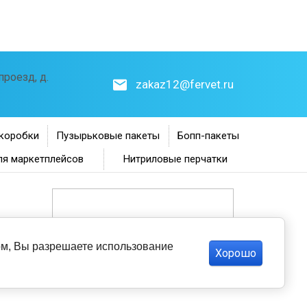
роезд, д.
zakaz12@fervet.ru
коробки
Пузырьковые пакеты
Бопп-пакеты
ля маркетплейсов
Нитриловые перчатки
том, Вы разрешаете использование
Хорошо