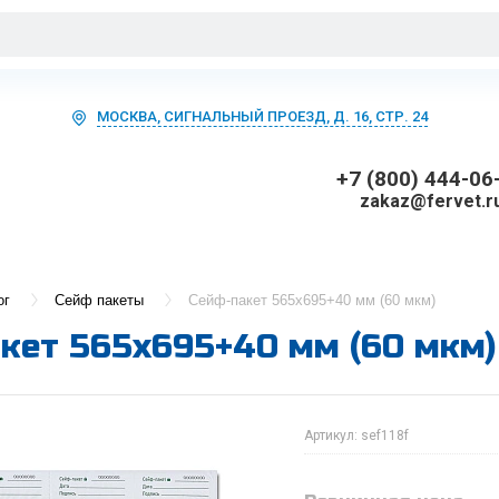
МОСКВА, СИГНАЛЬНЫЙ ПРОЕЗД, Д. 16, СТР. 24
+7 (800) 444-06
zakaz@fervet.r
ог
Сейф пакеты
Сейф-пакет 565х695+40 мм (60 мкм)
кет 565х695+40 мм (60 мкм)
Артикул:
sef118f