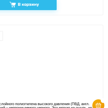
В корзину
ёхслойного полиэтилена высокого давления
(ПВД, англ.
ний – непроницаемого черного. Это мягкая на ощупь, но