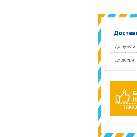
Доставк
до пункта
до двери
Б
П
заказ