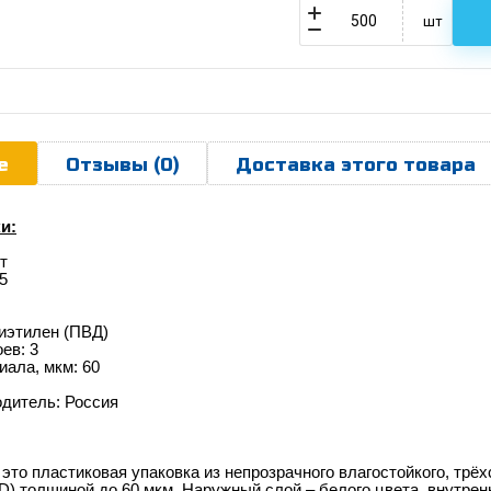
шт
е
Отзывы (0)
Доставка этого товара
и:
т
5
иэтилен (ПВД)
ев: 3
ала, мкм: 60
одитель: Россия
это пластиковая упаковка из непрозрачного влагостойкого, тр
LD)
толщиной до 60 мкм.
Наружный слой –
белого цвета, внутрен