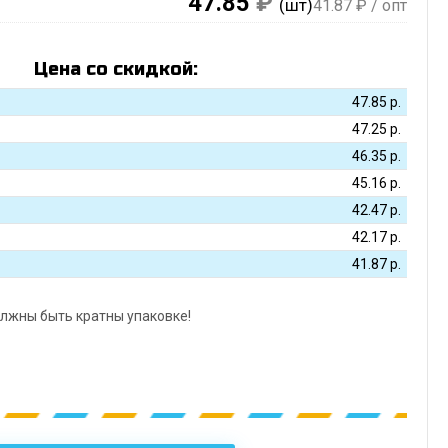
47.85
₽
(шт)
41.87
₽ / опт
Цена со скидкой:
47.85
р.
47.25
р.
46.35
р.
45.16
р.
42.47
р.
42.17
р.
41.87
р.
лжны быть кратны упаковке!