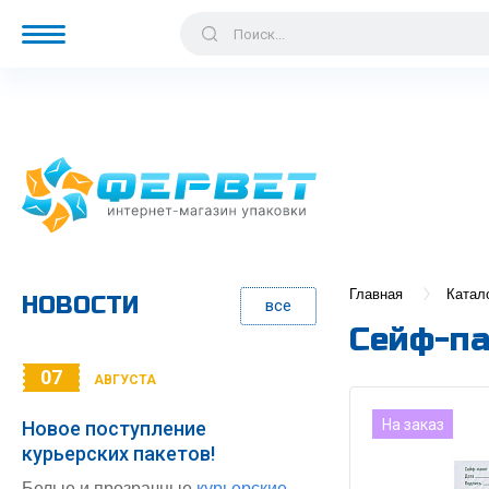
Главная
Катал
НОВОСТИ
все
Сейф-па
07
АВГУСТА
На заказ
Новое поступление
курьерских пакетов!
Белые и прозрачные
курьерские