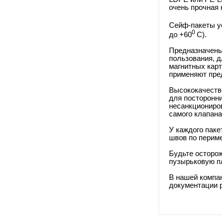
очень прочная 
Сейф-пакеты у
0
до +60
С)
.
Предназначены
пользования,
д
магнитных кар
применяют
пред
Высококачеств
для посторонни
несанкциониро
самого клапана
У каждого пак
швов по периме
Будьте осторож
пузырьковую пл
В нашей компа
документации р