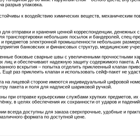
на разрыв упаковка.
стойчивы к воздействию химических веществ, механическим по
 для отправки и хранения ценной корреспонденции,
денежных с
ля транспортировки небольших посылок и бандеролей, спец-пре
т и предметов электронной промышленности небольших размер
приятия банковских и финансовых структур, медицинские учр
енные боковые сварные швы
с
увеличенными
п
рочностными ха
х лиц и
обеспечивают надежную защиту содержимого пакета. А
ванного вскрытия – попытка
отделить приклеенный клапан прив
. Ещё раз приклеить клапан и использовать сейф-пакет не удаст
ета на лицевой стороне имеются индивидуальный цифровой номе
тру пакета и поля для надписей шариковой ручкой.
ны при отправке курьерскими службами хрупких предметов, их
ёнку, в целях обеспечения их сохранности от ударов и падений
нии всегда доступны для заказа сверхпрочные, удобные и прак
азличного формата по доступной цене.