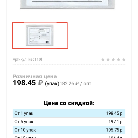
Артикул:
ksd110f
Розничная цена
198.45
₽
(упак)
182.26
₽ / опт
Цена со скидкой:
От 1 упак
198.45
р.
От 5 упак
197.1
р.
От 10 упак
195.75
р.