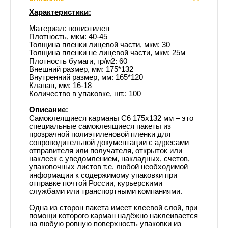
Отзывы
Характеристики:
(0)
Материал: полиэтилен
Плотность, мкм: 40-45
Толщина пленки лицевой части, мкм: 30
Доставка
Толщина пленки не лицевой части, мкм: 25м
Плотность бумаги, гр/м2: 60
этого
Внешний размер, мм:
175*132
Внутренний размер, мм: 165*120
Клапан, мм: 16-18
товара
Количество в упаковке, шт.: 100
Описание:
Самоклеящиеся карманы
С6 175х132 мм – это
специальные самоклеящиеся пакеты из
прозрачной полиэтиленовой пленки для
сопроводительной документации с
адресами
отправителя или получателя, открыток или
наклеек с уведомлением,
накладных, счетов,
упаковочных листов
т.е. любой необходимой
информации
к содержимому упаковки при
отправке почтой России, курьерскими
службами или транспортными компаниями.
Одна из сторон пакета имеет клеевой слой, при
помощи которого карман надёжно наклеивается
на любую ровную поверхность упаковки из