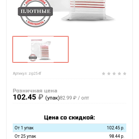
Артикул:
zip254f
Розничная цена
102.45
₽
(упак)
82.99
₽ / опт
Цена со скидкой:
От 1 упак
102.45
р.
От 25 упак
98.44
р.