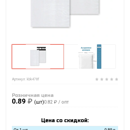
Артикул:
kbk478f
Розничная цена
0.89
₽
(шт)
0.82
₽ / опт
Цена со скидкой:
От 1 шт
0.89
р.