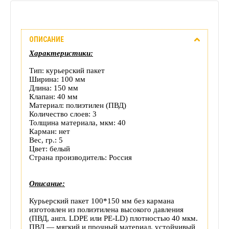
Описание
ОПИСАНИЕ
Отзывы
Характеристики:
(0)
Тип: курьерский пакет
Ширина: 100 мм
Доставка
Длина: 150 мм
Клапан: 40 мм
Материал: полиэтилен (ПВД)
этого
Количество слоев: 3
Толщина материала, мкм: 40
товара
Карман: нет
Вес, гр.: 5
Цвет: белый
Страна производитель: Россия
Описание:
Курьерский пакет 100*150 мм без кармана
изготовлен из полиэтилена высокого давления
(ПВД, англ. LDPE или PE-LD) плотностью 40 мкм.
ПВД — мягкий и прочный материал, устойчивый