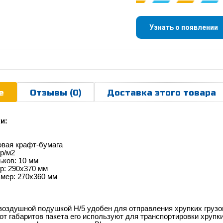
Узнать о появлении
е
Отзывы (0)
Доставка этого товара
и:
овая крафт-бумага
гр/м2
ьков: 10 мм
р: 290х370 мм
змер: 270х360 мм
воздушной подушкой H/5 удобен для отправления хрупких груз
от габаритов пакета его используют для транспортировки хруп