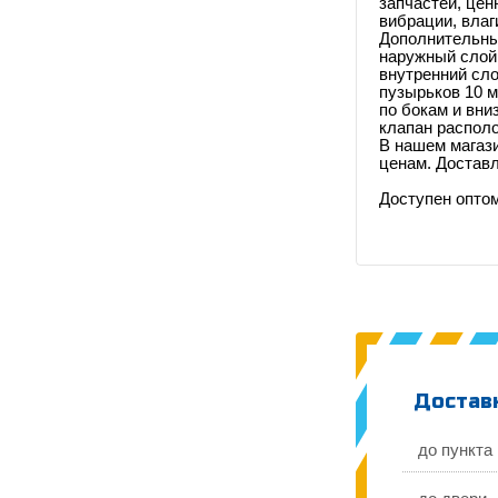
запчастей, цен
вибрации, влаг
Дополнительны
наружный слой 
внутренний сло
пузырьков 10 м
по бокам и вни
клапан располо
В нашем магаз
ценам. Достав
Доступен оптом
Доставк
до пункта