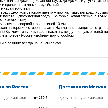
ных книг, cd-дисков, дисков Blu-ray, аудиодисков и других това
и и прочих негативных воздействий.
е характеристики:
воздушно-пузырькового пакета – прочная матовая крафт-бумага
й пакета – двухслойная воздушно-пузырьковая пленка 55 гр/м2
м, высота 4 мм;
зу пакета – сварной шов шириной 10 мм;
жен на короткой стороне пакета. На клапане – защитная отрывн
ине Вы можете купить крафт-пакеты с воздушно-пузырьковой по
ляем по всей России удобным вам способом!
 и в розницу всегда на нашем сайте!
а по России
Доставка по Москве
 выдачи заказов
до пункта выдачи заказов
от 250 ₽