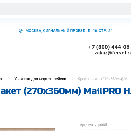
МОСКВА, СИГНАЛЬНЫЙ ПРОЕЗД, Д. 16, СТР. 24
+7 (800) 444-06
zakaz@fervet.r
ог
Упаковка для маркетплейсов
Крафт-пакет (270х360мм) Mai
акет (270х360мм) MailPRO H
Артикул:
vpp668f