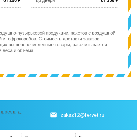
до двери
от 290 ₽
от 350 ₽
здушно-пузырьковой продукции, пакетов с воздушной
 и гофрокоробов. Стоимость доставки заказов,
щих вышеперечисленные товары, рассчитывается
з веса и объема.
роезд, д.
zakaz12@fervet.ru