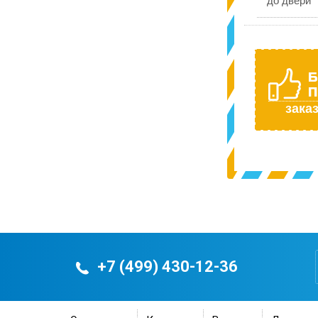
до двери
Б
П
заказ
+7 (499) 430-12-36