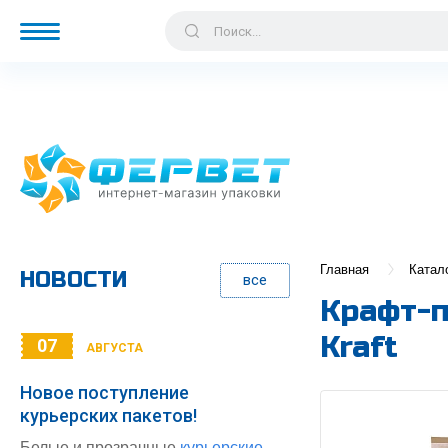
Главная
Катал
НОВОСТИ
все
Крафт-п
Kraft
07
АВГУСТА
Новое поступление
курьерских пакетов!
Белые и прозрачные
курьерские