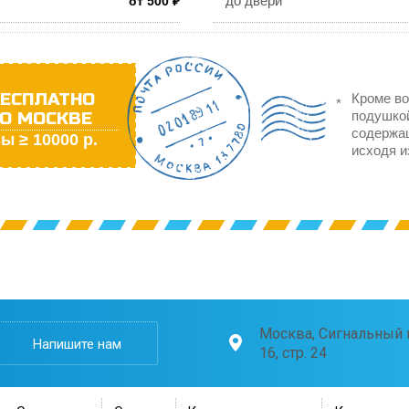
до двери*
от 500 ₽
ЕСПЛАТНО
Кроме во
О МОСКВЕ
подушкой
содержа
ы ≥ 10000 р.
исходя и
Москва, Сигнальный п
Напишите нам
16, стр. 24