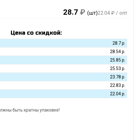
28.7
₽
(шт)
22.04
₽ / опт
Цена со скидкой:
28.7
р.
28.54
р.
25.85
р.
25.53
р.
23.78
р.
22.83
р.
22.04
р.
лжны быть кратны упаковке!