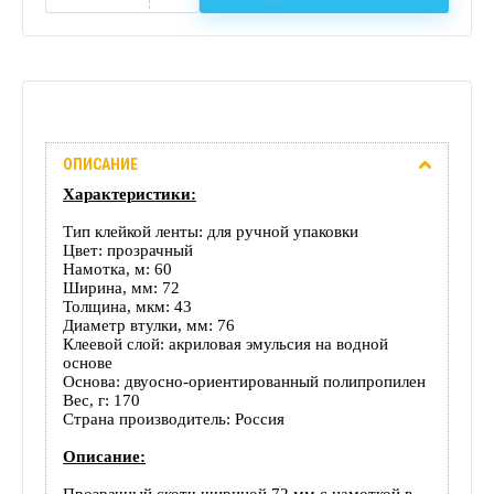
Описание
ОПИСАНИЕ
Отзывы
Характеристики:
(0)
Тип клейкой ленты: для ручной упаковки
Цвет: прозрачный
Доставка
Намотка, м: 60
Ширина, мм: 72
Толщина, мкм: 43
этого
Диаметр втулки, мм: 76
Клеевой слой: акриловая эмульсия на водной
товара
основе
Основа: двуосно-ориентированный полипропилен
Вес, г: 170
Страна производитель: Россия
Описание:
Прозрачный скотч шириной 72 мм с намоткой в