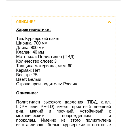
Описание
ОПИСАНИЕ
Отзывы
Характеристики:
(0)
Тип: Курьерский пакет
Ширина: 700 мм
Длина: 900 мм
Доставка
Клапан: 40 мм
Материал: Полиэтилен (ПВД)
этого
Количество слоев: 3
Толщина материала, мкм: 60
Карман: Нет
товара
Вес, гр.: 75
Цвет: Белый
Страна производитель: Россия
Описание:
Полиэтилен высокого давления (ПВД, англ.
LDPE или PE-LD) имеет приятный внешний
вид, мягкий и прочный, устойчивый к
механическим повреждениям и
проколам. Именно из этого полиэтилена
изготавливают белые курьерские и почтовые