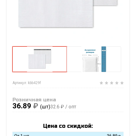
Артикул:
kbb429f
Розничная цена
36.89
₽
(шт)
32.6
₽ / опт
Цена со скидкой:
От 1 шт
36.89
р.