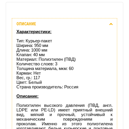
Описание
ОПИСАНИЕ
Отзывы
Характеристики:
(0)
Тип: Курьер-пакет
Ширина: 950 мм
Длина: 1000 мм
Доставка
Клапан: 40 мм
Материал: Полиэтилен (ПВД)
этого
Количество слоев: 3
Толщина материала, мкм: 60
Карман: Нет
товара
Вес, гр.: 117
Цвет: Белый
Страна производитель: Россия
Описание:
Полиэтилен высокого давления (ПВД, англ.
LDPE или PE-LD) имеет приятный внешний
вид, мягкий и прочный, устойчивый к
механическим повреждениям и
проколам. Именно из этого полиэтилена
изготавливают белые курьерские и почтовые