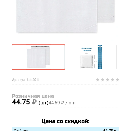
Артикул:
kbb401f
Розничная цена
44.75
₽
(шт)
44.69
₽ / опт
Цена со скидкой:
От 1 шт
44.75
р.