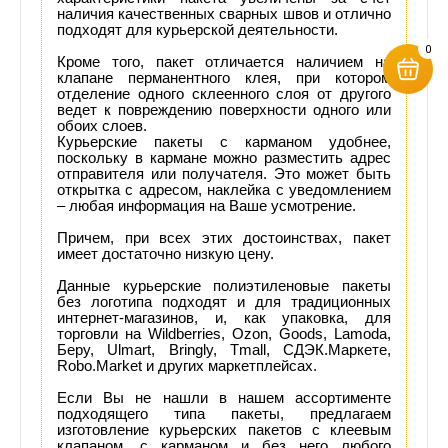
наличия качественных сварных швов и отлично
подходят для курьерской деятельности.
0
Кроме того, пакет отличается наличием на
клапане перманентного клея, при котором
отделение одного склеенного слоя от другого
ведет к повреждению поверхности одного или
обоих слоев.
Курьерские пакеты с карманом удобнее,
поскольку в кармане можно разместить адрес
отправителя или получателя. Это может быть
открытка с адресом, наклейка с уведомлением
– любая информация на Ваше усмотрение.
Причем, при всех этих достоинствах, пакет
имеет достаточно низкую цену.
Данные курьерские полиэтиленовые пакеты
без логотипа подходят и для традиционных
интернет-магазинов, и, как упаковка, для
торговли на Wildberries, Ozon, Goods, Lamoda,
Беру, Ulmart, Bringly, Tmall, СДЭК.Маркете,
Robo.Market и других маркетплейсах.
Если Вы не нашли в нашем ассортименте
подходящего типа пакеты, предлагаем
изготовление курьерских пакетов с клеевым
клапаном, с карманом и без него любого