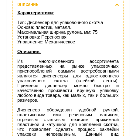
ОПИСАНИЕ
Отзывы
Характеристики:
(0)
Тип: Диспенсер для упаковочного скотча
Основа: пластик, металл.
Максимальная ширина рулона, мм: 75
Доставка
Установка: Переносная
Управление: Механическое
этого
Описание:
товара
Из многочисленного ассортимента
представленных на рынке упаковочных
приспособлений самыми востребованными
являются диспенсеры для одностороннего
упаковочного скотча (клейкой ленты).
Применяя диспенсер можно быстро и
качественно произвести вручную упаковку
любого вида товара, как малых, так и больших
размеров.
Диспенсер оборудован удобной ручкой,
пластиковым или резиновым валиком,
отрезным стальным лезвием, прижимной
пластиной и катушкой для крепления скотча,
что позволяет сделать процесс заклейки
упаковки непрерывным. Данный вид