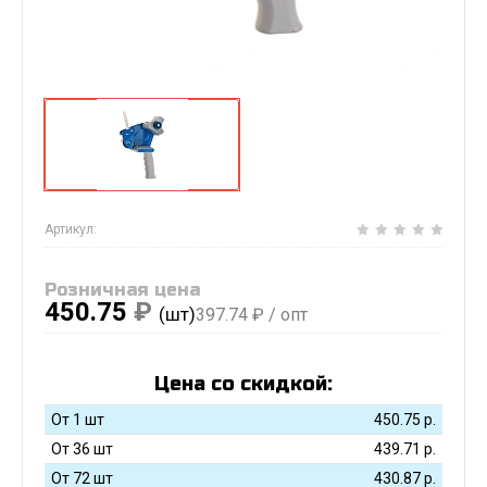
Артикул:
Розничная цена
450.75
₽
(шт)
397.74
₽ / опт
Цена со скидкой:
От 1 шт
450.75
р.
От 36 шт
439.71
р.
От 72 шт
430.87
р.