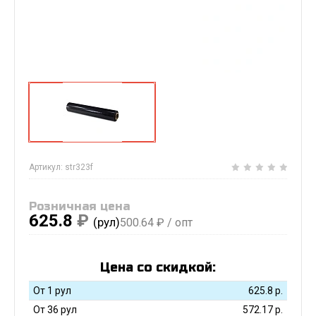
Артикул:
str323f
Розничная цена
625.8
₽
(рул)
500.64
₽ / опт
Цена со скидкой:
От 1 рул
625.8
р.
От 36 рул
572.17
р.