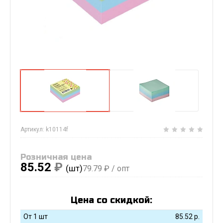
Артикул:
k10114f
Розничная цена
85.52
₽
(шт)
79.79
₽ / опт
Цена со скидкой:
От 1 шт
85.52
р.