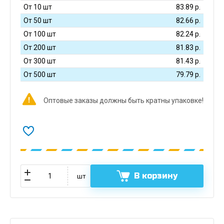
От 10 шт
83.89
р.
От 50 шт
82.66
р.
От 100 шт
82.24
р.
От 200 шт
81.83
р.
От 300 шт
81.43
р.
От 500 шт
79.79
р.
Оптовые заказы должны быть кратны упаковке!
В корзину
шт