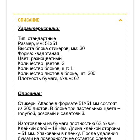
Описание
ОПИСАНИЕ
Отзывы
Характеристики:
(0)
Тип: стандартные
Размер, мм: 51х51
Высота блока стикеров, мм: 30
Доставка
Форма: квадртаная
Цвет: разноцветный
этого
Количество цветов: 3
Количество блоков, шт: 1
Количество листов в блоке, шт: 300
товара
Плотность бумаги, г/кв.м: 62
Описание:
Стикеры Attache в формате 51×51 мм состоят
из 300 листов. В блоке три пастельных цвета –
голубой, розовый и салатовый.
Изготовлены из бумаги плотностью 62 г/кв.м.
Клейкий слой – 18 Н/м. Длина клейкой стороны
– 51 мм. Упакованы в пленку. После удаления
бумаги на поверхности не остается следов