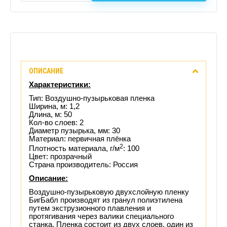
Описание
ОПИСАНИЕ
Отзывы
Характеристики:
(0)
Тип: Воздушно-пузырьковая пленка
Ширина, м: 1,2
Длина, м: 50
Доставка
Кол-во слоев: 2
Диаметр пузырька, мм: 30
Материал: первичная плёнка
этого
2
Плотность материала, г/м
: 100
Цвет: прозрачный
товара
Страна производитель: Россия
Описание:
Воздушно-пузырьковую двухслойную пленку
БигБабл производят из гранул полиэтилена
путем экструзионного плавления и
протягивания через валики специального
станка. Пленка состоит из двух слоев, один из