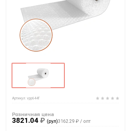
Артикул:
vpp644f
Розничная цена
3821.04
₽
(рул)
3162.29
₽ / опт