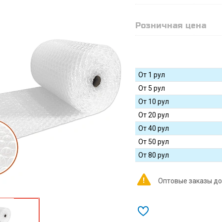
Розничная цена
От 1 рул
От 5 рул
От 10 рул
От 20 рул
От 40 рул
От 50 рул
От 80 рул
Оптовые заказы до