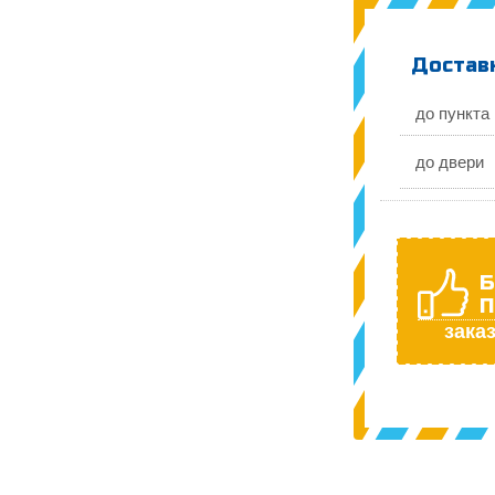
Доставк
до пункта
до двери
Б
П
заказ