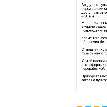
Воздушно-пузыр
через валики с
другу пузырька
– 30 мм.
Многочисленны
энергию удара.
повреждений пр
Кроме того, во
обеспечив безо
Отправляя хруп
пузырьковую пл
У этой пленки 
атмосферных ос
переработкой.
Приобретая во
заказ на пункт