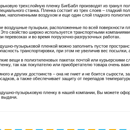
ьковую трехслойную пленку БигБабл производят из гранул пол
пециального станка. Пленка состоит из трех слоев – гладкий п
ми, наполненными воздухом и еще один слой гладкого полиэтил
е воздушные пузырьки, расположенные по всей поверхности п
 Это свойство широко используется транспортными компаниями 
и перевозках и во время погрузочно-разгрузочных работах.
здушно-пузырьковой пленкой можно заполнить пустое пространст
пасность транспортировки, при этом не увеличив вес посылки, а
кие вещи в полиэтиленовых пакетах почтой или курьерскими с
енку, так как покупателю или приобретателю товара очень важн
много и других достоинств – она не гниет и не боится сырости,
адков, а также обеспечивает защиту от перепадов температуры
здушно-пузырьковую пленку в нашей компании, Вы можете офор
е выдачи.