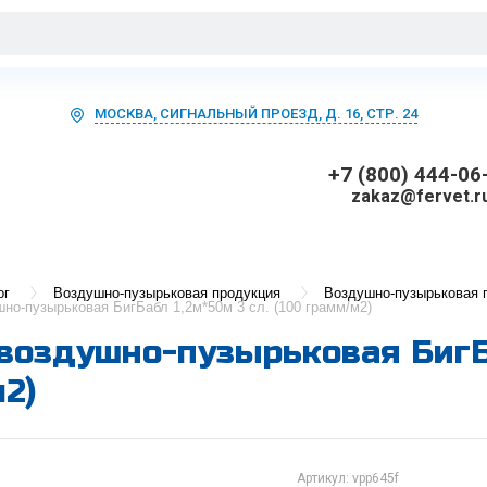
МОСКВА, СИГНАЛЬНЫЙ ПРОЕЗД, Д. 16, СТР. 24
+7 (800) 444-06
zakaz@fervet.r
ог
Воздушно-пузырьковая продукция
Воздушно-пузырьковая 
но-пузырьковая БигБабл 1,2м*50м 3 сл. (100 грамм/м2)
воздушно-пузырьковая БигБа
2)
Артикул:
vpp645f