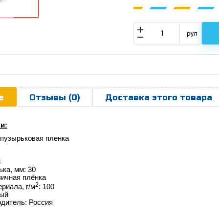
рул
е
Отзывы (0)
Доставка этого товара
и:
-пузырьковая пленка
3
ка, мм: 30
вичная плёнка
2
риала, г/м
: 100
ный
одитель: Россия