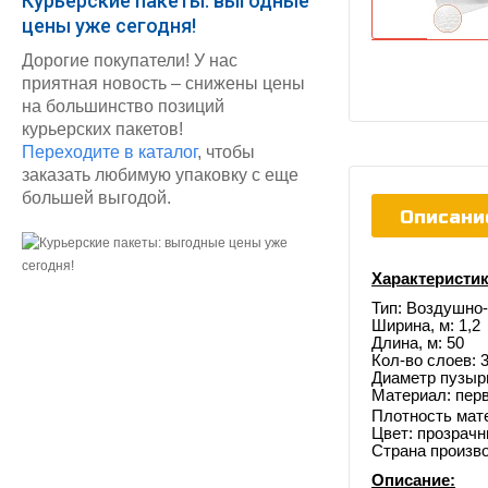
Курьерские пакеты: выгодные
цены уже сегодня!
Дорогие покупатели! У нас
приятная новость – снижены цены
на большинство позиций
курьерских пакетов!
Переходите в каталог
, чтобы
заказать любимую упаковку с еще
большей выгодой.
Описани
Характеристик
Тип: Воздушно
Ширина, м: 1,2
Длина, м: 50
Кол-во слоев: 
Диаметр пузырь
Материал: пер
Плотность мате
Цвет: прозрач
Страна произв
Описание: