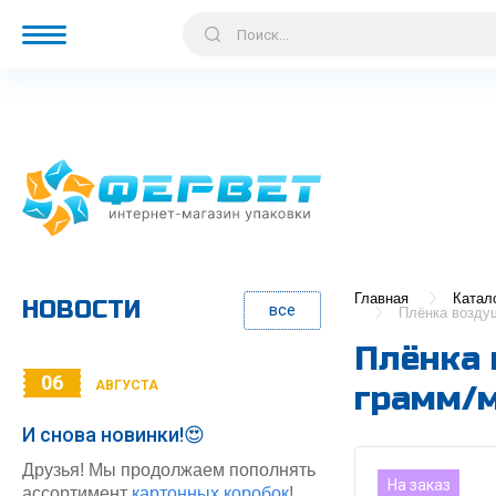
Главная
Катал
НОВОСТИ
все
Плёнка воздуш
Плёнка 
06
АВГУСТА
грамм/м
И снова новинки!😍
Друзья! Мы продолжаем пополнять
На заказ
ассортимент
картонных коробок
!