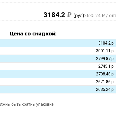
3184.2
₽
(рул)
2635.24
₽ / опт
Цена со скидкой:
3184.2
р.
3001.11
р.
2799.87
р.
2745.1
р.
2708.48
р.
2671.86
р.
2635.24
р.
лжны быть кратны упаковке!