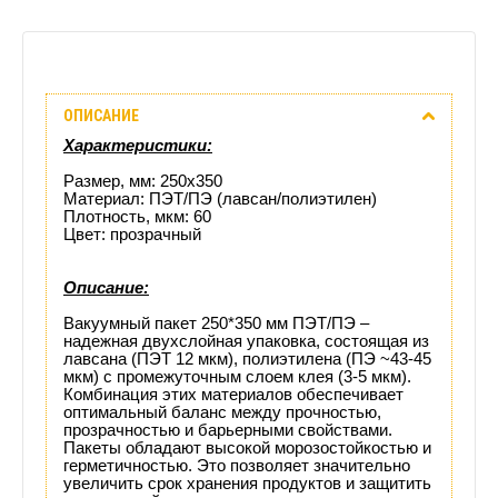
Описание
ОПИСАНИЕ
Отзывы
Характеристики:
(0)
Размер, мм: 250х350
Материал: ПЭТ/ПЭ (лавсан/полиэтилен)
Плотность, мкм: 60
Доставка
Цвет: прозрачный
этого
Описание:
товара
Вакуумный пакет 250*350 мм ПЭТ/ПЭ –
надежная двухслойная упаковка, состоящая из
лавсана (ПЭТ 12 мкм), полиэтилена (ПЭ ~43-45
мкм) с промежуточным слоем клея (3-5 мкм).
Комбинация этих материалов обеспечивает
оптимальный баланс между прочностью,
прозрачностью и барьерными свойствами.
Пакеты обладают высокой морозостойкостью и
герметичностью. Это позволяет значительно
увеличить срок хранения продуктов и защитить