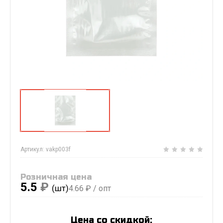
Артикул:
vakp003f
Розничная цена
5.5
₽
(шт)
4.66
₽ / опт
Цена со скидкой: