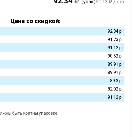
92.34
₽
(упак)
91.12
₽ / опт
Цена со скидкой:
92.34
р.
91.73
р.
91.12
р.
90.52
р.
89.91
р.
89.91
р.
89.3
р.
82.02
р.
91.12
р.
лжны быть кратны упаковке!