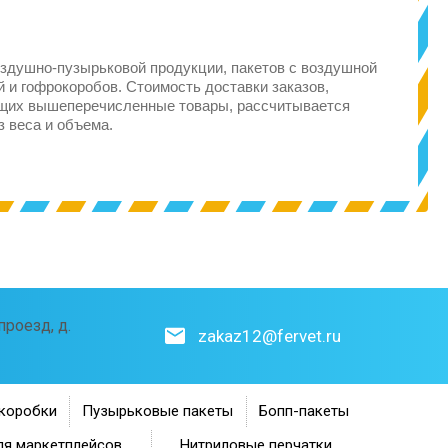
здушно-пузырьковой продукции, пакетов с воздушной
 и гофрокоробов. Стоимость доставки заказов,
щих вышеперечисленные товары, рассчитывается
з веса и объема.
роезд, д.
zakaz12@fervet.ru
коробки
Пузырьковые пакеты
Бопп-пакеты
ля маркетплейсов
Нитриловые перчатки