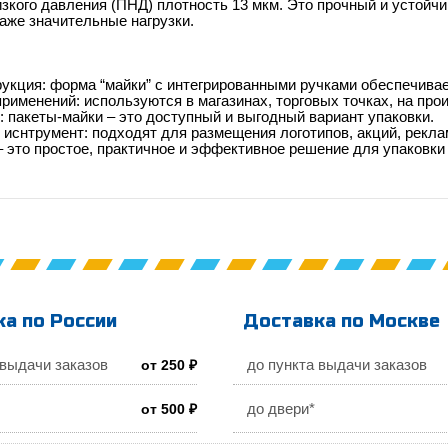
зкого давления (ПНД) плотность 13 мкм. Это прочный и устойч
аже значительные нагрузки.
:
укция: форма “майки” с интегрированными ручками обеспечива
рименений: используются в магазинах, торговых точках, на про
 пакеты-майки – это доступный и выгодный вариант упаковки.
иснтрумент: подходят для размещения логотипов, акций, рекла
 это простое, практичное и эффективное решение для упаковки
а по России
Доставка по Москве
 выдачи заказов
до пункта выдачи заказов
от 250 ₽
до двери*
от 500 ₽