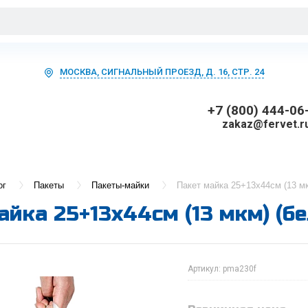
МОСКВА, СИГНАЛЬНЫЙ ПРОЕЗД, Д. 16, СТР. 24
+7 (800) 444-06
zakaz@fervet.r
ог
Пакеты
Пакеты-майки
Пакет майка 25+13х44см (13 мк
айка 25+13х44см (13 мкм) (бе
Артикул:
pma230f