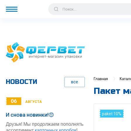
Главная
Катал
НОВОСТИ
все
Пакет м
06
АВГУСТА
paket 10%
И снова новинки!😍
Друзья! Мы продолжаем пополнять
ассортимент
картонных коробок
!