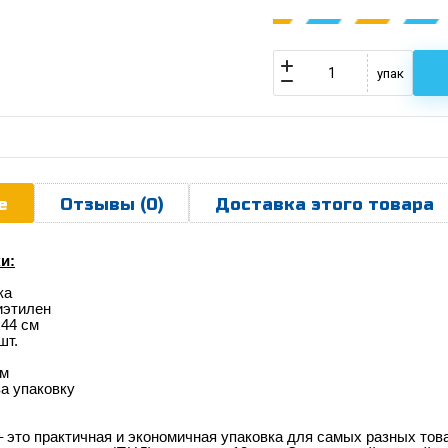
упак
е
Отзывы (0)
Доставка этого товара
и:
ка
иэтилен
х44 см
шт.
км
за упаковку
 это практичная и экономичная упаковка для самых разных тов