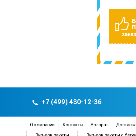
Б
П
заказ
+7 (499) 430-12-36
О компании
Контакты
Возврат
Доставка
Зип-лок пакеты
Зип-лок пакеты с бегу