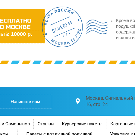
ЕСПЛАТНО
Кроме во
О МОСКВЕ
подушкой
содержа
ы ≥ 10000 р.
исходя и
Москва, Сигнальный п
Напишите нам
16, стр. 24
 и Самовывоз
Отзывы
Курьерские пакеты
Картонные 
нком
Пакеты с воздушной подушкой
Упаковка д