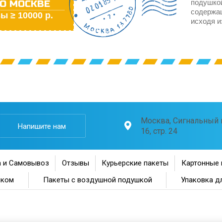
О МОСКВЕ
подушкой
содержа
ы ≥ 10000 р.
исходя и
Москва, Сигнальный п
Напишите нам
16, стр. 24
 и Самовывоз
Отзывы
Курьерские пакеты
Картонные 
нком
Пакеты с воздушной подушкой
Упаковка д