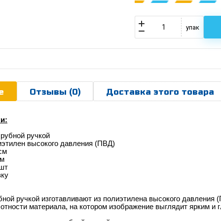
упак
е
Отзывы (0)
Доставка этого товара
и:
ырубной ручкой
иэтилен высокого давления (ПВД)
см
км
 шт
вку
ной ручкой изготавливают из полиэтилена высокого давления 
отности материала, на котором изображение выглядит ярким и 