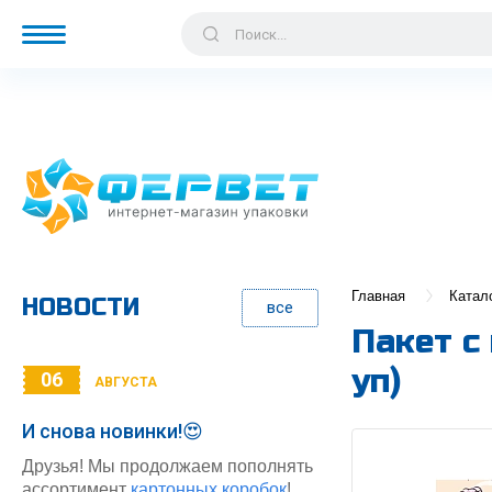
Главная
Катал
НОВОСТИ
все
Пакет с
уп)
06
АВГУСТА
И снова новинки!😍
Друзья! Мы продолжаем пополнять
ассортимент
картонных коробок
!