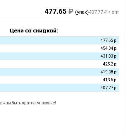
477.65
₽
(упак)
407.77
₽ / опт
Цена со скидкой:
477.65
р.
454.34
р.
431.03
р.
425.2
р.
419.38
р.
413.6
р.
407.77
р.
лжны быть кратны упаковке!