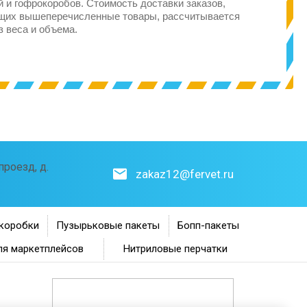
 и гофрокоробов. Стоимость доставки заказов,
щих вышеперечисленные товары, рассчитывается
з веса и объема.
роезд, д.
zakaz12@fervet.ru
коробки
Пузырьковые пакеты
Бопп-пакеты
ля маркетплейсов
Нитриловые перчатки