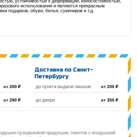
остью, устойчивостью к деформации, износостойкостью,
оразового использования и являются прекрасным
и подарков, обуви, белья, сувениров и т.д.
Доставка по Санкт-
Петербургу
до пункта выдачи заказов
от 200 ₽
от 200 ₽
до двери
от 290 ₽
от 350 ₽
здушно-пузырьковой продукции, пакетов с воздушной