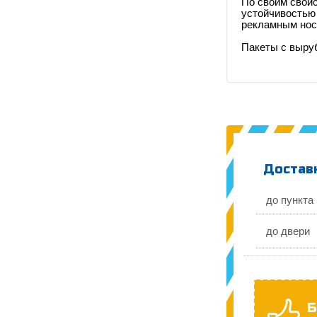
По своим свой
устойчивостью 
рекламным носи
Пакеты с выруб
Доставк
до пункта
до двери
Б