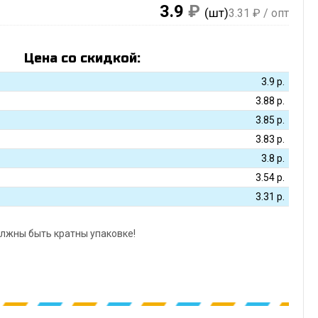
3.9
₽
(шт)
3.31
₽ / опт
Цена со скидкой:
3.9
р.
3.88
р.
3.85
р.
3.83
р.
3.8
р.
3.54
р.
3.31
р.
лжны быть кратны упаковке!