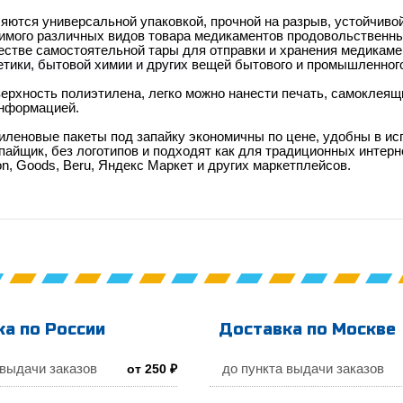
яются универсальной упаковкой, прочной на разрыв, устойчиво
имого
различных видов товара
медикаментов
продовольственны
естве самостоятельной тары для отправки и хранения
медикаме
етики, бытовой химии и других
вещей бытового и промышленного
ерхность полиэтилена, легко можно
нанести печать, самоклеящ
нформацией.
леновые пакеты под запайку экономичны по цене, удобны в ис
пайщик, без логотипов и подходят как для традиционных интерне
on, Goods,
Beru,
Яндекс Маркет
и других маркетплейсов.
а по России
Доставка по Москве
 выдачи заказов
до пункта выдачи заказов
от 250 ₽