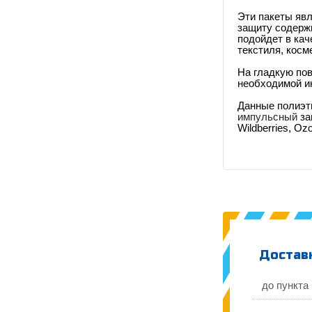
Эти пакеты явл
защиту содерж
подойдет в кач
текстиля, косм
На гладкую пов
необходимой и
Данные полиэти
импульсный
за
Wildberries, Oz
Доставк
до пункта