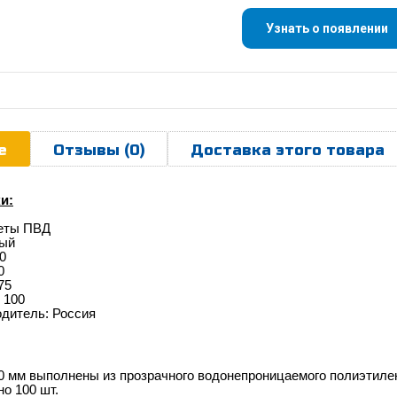
Узнать о появлении
е
Отзывы (0)
Доставка этого товара
и:
кеты ПВД
ный
0
0
75
 100
одитель: Россия
00 мм
выполнены из прозрачного водонепроницаемого
полиэтиле
но 100 шт.