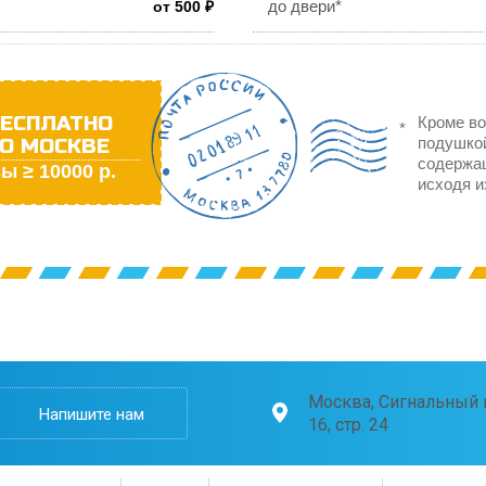
до двери*
от 500 ₽
ЕСПЛАТНО
Кроме во
О МОСКВЕ
подушкой
содержа
ы ≥ 10000 р.
исходя и
Москва, Сигнальный п
Напишите нам
16, стр. 24