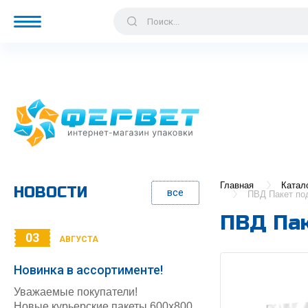
Главная
Катал
НОВОСТИ
все
ПВД Пакет под
ПВД Пак
03
АВГУСТА
Новинка в ассортименте!
Уважаемые покупатели!
Новые курьерские пакеты 600х800