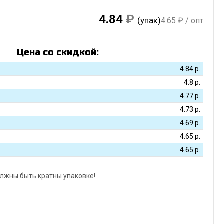
4.84
₽
(упак)
4.65
₽ / опт
Цена со скидкой:
4.84
р.
4.8
р.
4.77
р.
4.73
р.
4.69
р.
4.65
р.
4.65
р.
лжны быть кратны упаковке!