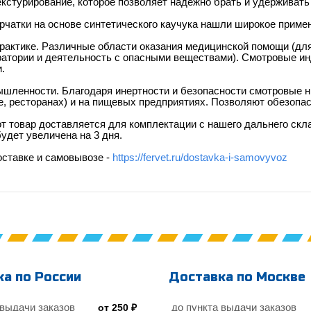
екстурирование, которое позволяет надежно брать и удерживат
чатки на основе синтетического каучука нашли широкое приме
рактике. Различные области оказания медицинской помощи (для
ратории и деятельность с опасными веществами). Смотровые и
.
шленности. Благодаря инертности и безопасности смотровые н
, ресторанах) и на пищевых предприятиях. Позволяют обезопас
т товар доставляется для комплектации с нашего дальнего скла
будет увеличена на 3 дня.
оставке и самовывозе -
https://fervet.ru/dostavka-i-samovyvoz
а по России
Доставка по Москве
 выдачи заказов
до пункта выдачи заказов
от 250 ₽