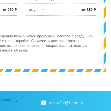
до двери
от 290 ₽
от 350 ₽
здушно-пузырьковой продукции, пакетов с воздушной
 и гофрокоробов. Стоимость доставки заказов,
щих вышеперечисленные товары, рассчитывается
з веса и объема.
роезд, д.
zakaz12@fervet.ru