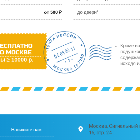
до двери*
от 500 ₽
ЕСПЛАТНО
Кроме во
О МОСКВЕ
подушкой
содержа
ы ≥ 10000 р.
исходя и
Москва, Сигнальный п
Напишите нам
16, стр. 24