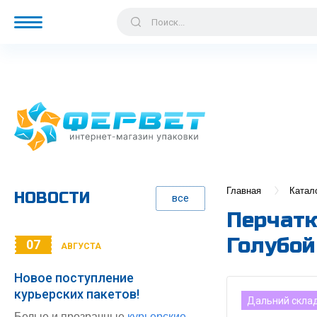
Главная
Катал
НОВОСТИ
все
Перчатк
Голубой
07
АВГУСТА
Новое поступление
курьерских пакетов!
Дальний скла
Белые и прозрачные
курьерские