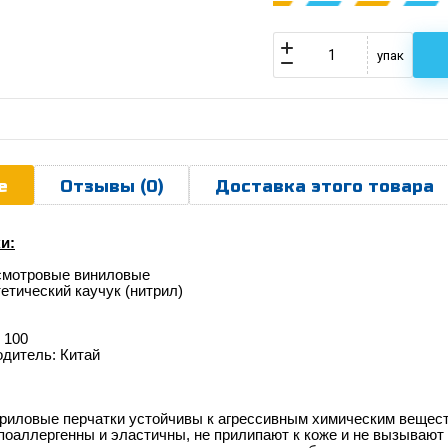
упак
е
Отзывы (0)
Доставка этого товара
и:
 смотровые виниловые
етический каучук (нитрил)
 100
одитель: Китай
риловые перчатки устойчивы к агрессивным химическим веществ
поаллергенны и эластичны, не прилипают к коже и не вызывают