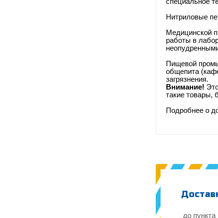
специальное т
Нитриловые пер
Медицинской п
работы в лабо
неопудренными
Пищевой промы
общепита (кафе
загрязнения.
Внимание!
Это
такие товары, 
Подробнее о д
Доставк
до пункта