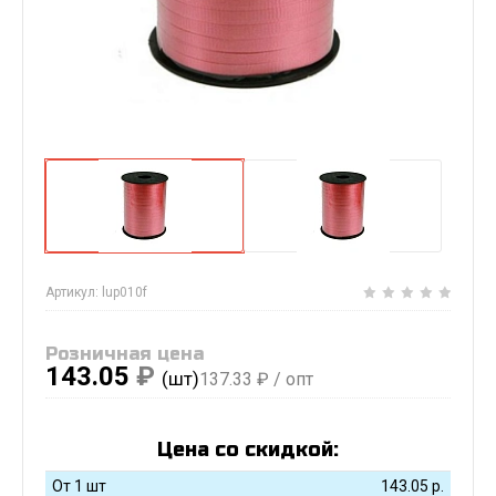
Артикул:
lup010f
Розничная цена
143.05
₽
(шт)
137.33
₽ / опт
Цена со скидкой:
От 1 шт
143.05
р.