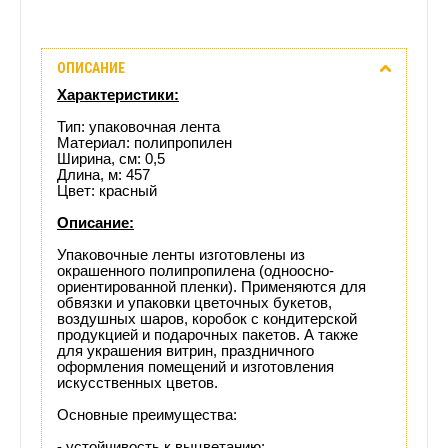
Описание
ОПИСАНИЕ
Отзывы
Характеристики:
(0)
Тип: упаковочная лента
Материал: полипропилен
Ширина, см: 0,5
Доставка
Длина, м: 457
Цвет: красный
этого
Описание:
товара
Упаковочные ленты изготовлены из
окрашенного полипропилена (одноосно-
ориентированной пленки). Применяются для
обвязки и упаковки цветочных букетов,
воздушных шаров, коробок с кондитерской
продукцией и подарочных пакетов. А также
для украшения витрин, праздничного
оформления помещений и изготовления
искусственных цветов.
Основные преимущества:
- устойчивость к выцветанию;