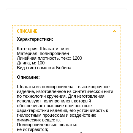
Описание
ОПИСАНИЕ
Отзывы
Характеристики:
(0)
Категория: Шпагат и нити
Материал: полипропилен
Линейная плотность, текс: 1200
Доставка
Длина, м: 100
Вид (тип) намотки: Бобина
этого
Описание:
товара
Шпагаты из полипропилена – высокопрочное
изделие, изготовленное из синтетической нити
по технологии кручения. Для изготовления
используют полипропилен, который
обеспечивает высокие прочностные
характеристики изделия, его устойчивость к
гнилостным процессам и воздействию
химических веществ.
Полипропиленовые шпагаты:
не истираются;