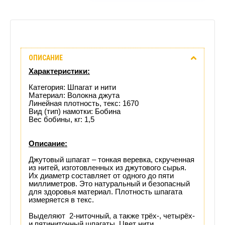
Описание
ОПИСАНИЕ
Отзывы
Характеристики:
(0)
Категория: Шпагат и нити
Материал: Волокна джута
Линейная плотность, текс: 1670
Доставка
Вид (тип) намотки: Бобина
Вес бобины, кг: 1,5
этого
Описание:
товара
Джутовый шпагат – тонкая веревка, скрученная
из нитей, изготовленных из джутового сырья.
Их диаметр составляет от одного до пяти
миллиметров. Это натуральный и безопасный
для здоровья материал. Плотность шпагата
измеряется в текс.
Выделяют 2-ниточный, а также трёх-, четырёх-
и пятиниточный шпагаты. Цвет нити