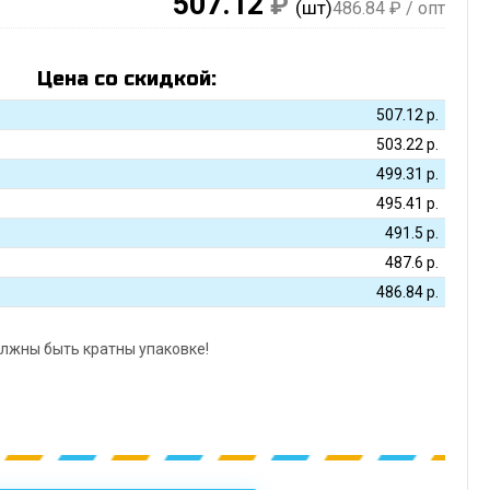
507.12
₽
(шт)
486.84
₽ / опт
Цена со скидкой:
507.12
р.
503.22
р.
499.31
р.
495.41
р.
491.5
р.
487.6
р.
486.84
р.
лжны быть кратны упаковке!