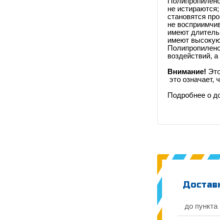
Полипропилен
не истираются;
становятся про
не восприимчив
имеют длитель
имеют высокую
Полипропиленов
воздействий, а
Внимание!
Это
это означает, 
Подробнее
о д
Доставк
до пункта