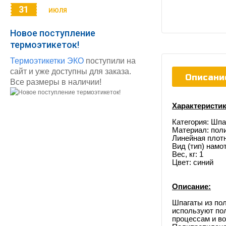
31
ИЮЛЯ
Новое поступление
термоэтикеток!
Термоэтикетки ЭКО
поступили на
сайт и уже доступны для заказа.
Описани
Все размеры в наличии!
Характеристик
Категория: Шпа
Материал: пол
Линейная плотн
Вид (тип) намо
Вес, кг: 1
Цвет: синий
Описание:
Шпагаты из пол
используют пол
процессам и в