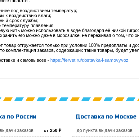
овые шпагаты:
чнее под воздействием температур;
ы к воздействию влаги;
ный срок службы;
 температуру плавления.
ую нить можно использовать в воде благодаря её низкой гигро
 хранить его можно даже в морозилке, не переживая о том, что 
т товар отгружается только при условии 100% предоплаты и до
что комплектация заказов, содержащих такие товары, будет увел
оставке и самовывозе -
https://fervet.ru/dostavka-i-samovyvoz
а по России
Доставка по Москве
 выдачи заказов
до пункта выдачи заказов
от 250 ₽