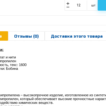
шт
е
Отзывы (0)
Доставка этого товара
и:
гат и нити
ипропилен
ость, текс: 1600
тки: Бобина
ипропилена – высокопрочное изделие, изготовленное из синтети
ипропилен, который обеспечивает высокие прочностные характе
оздействию химических веществ.