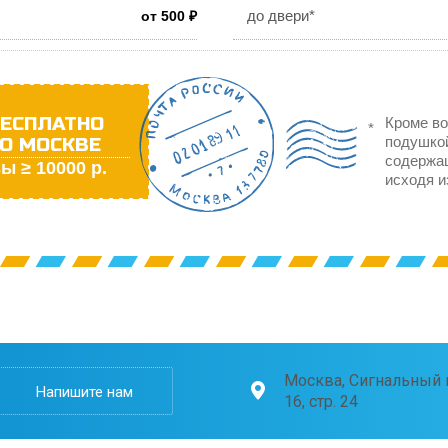
до двери*
от 500 ₽
ЕСПЛАТНО
Кроме во
О МОСКВЕ
подушкой
содержа
ы ≥ 10000 р.
исходя и
Москва, Сигнальный п
Напишите нам
16, стр. 24