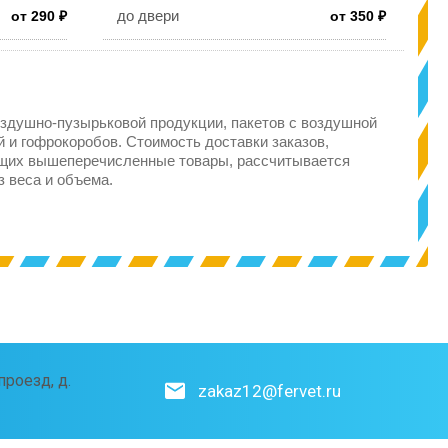
до двери
от 290 ₽
от 350 ₽
здушно-пузырьковой продукции, пакетов с воздушной
 и гофрокоробов. Стоимость доставки заказов,
щих вышеперечисленные товары, рассчитывается
з веса и объема.
роезд, д.
zakaz12@fervet.ru