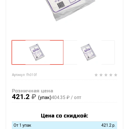
Артикул:
fh010f
Розничная цена
421.2
₽
(упак)
404.35
₽ / опт
Цена со скидкой:
От 1 упак
421.2
р.