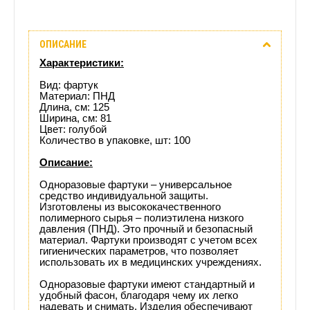
Описание
ОПИСАНИЕ
Отзывы
Характеристики:
(0)
Вид: фартук
Материал: ПНД
Длина, см: 125
Доставка
Ширина, см: 81
Цвет: голубой
этого
Количество в упаковке, шт: 100
Описание:
товара
Одноразовые фартуки – универсальное
средство индивидуальной защиты.
Изготовлены из высококачественного
полимерного сырья – полиэтилена низкого
давления (ПНД). Это прочный и безопасный
материал. Фартуки производят с учетом всех
гигиенических параметров, что позволяет
использовать их в медицинских учреждениях.
Одноразовые фартуки имеют стандартный и
удобный фасон, благодаря чему их легко
надевать и снимать. Изделия обеспечивают