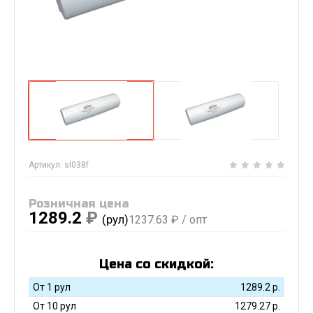
Артикул:
sl038f
Розничная цена
1289.2
₽
(рул)
1237.63
₽ / опт
Цена со скидкой:
От 1 рул
1289.2
р.
От 10 рул
1279.27
р.