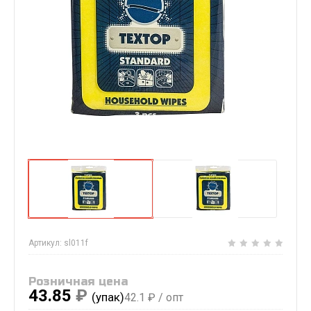
Артикул:
sl011f
Розничная цена
43.85
₽
(упак)
42.1
₽ / опт