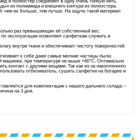
ид и полиэстер соединяют в одну очень тонкую нить.
ды» из полиамида и внешнего контура из полиэстера.
: чем их больше, тем лучше. На ощупь такой материал
сколько раз превышающих её собственный вес.
 по эксплуатации позволяют салфеткам служить в
влагу внутри ткани и обеспечивает чистоту поверхностей
итягивает к себе даже самые мелкие частицы пыли.
ой машинке, при температуре не выше +60°С. Оптимально
ить контакт с другими вещами. Так как из-за накопленного
спользовать отбеливатель, сушить салфетки на батарее и
ставляется для комплектации с нашего дальнего склада –
ичена на 3 дня.