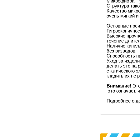
Микрофибра – у
Структура тако
Качество микр
очень мягкий и
Основные преи
Гигроскопичнос
Высокие прочн
течение длите
Наличие капилл
без разводов.
Способность на
Уход за издели
делать это на 
статического э
гладить их не 
Внимание!
Это
это означает, 
Подробнее о д