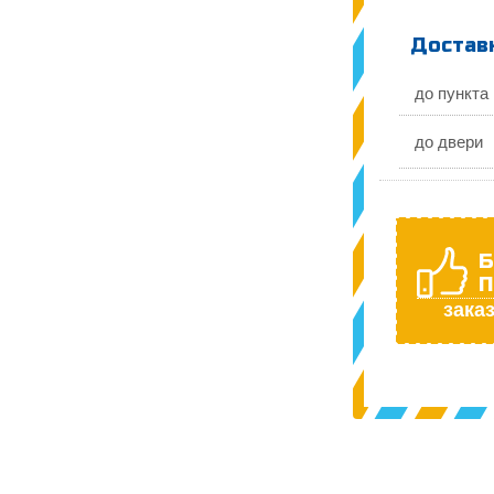
Доставк
до пункта
до двери
Б
П
заказ