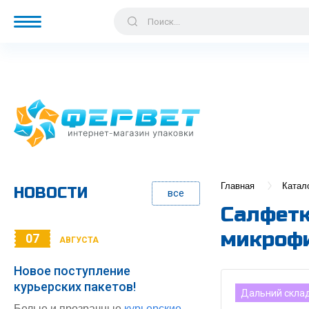
Главная
Катал
НОВОСТИ
все
Салфетк
микроф
07
АВГУСТА
Новое поступление
курьерских пакетов!
Дальний скла
Белые и прозрачные
курьерские