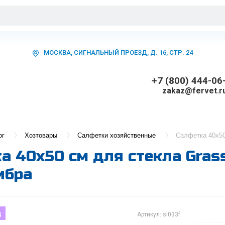
МОСКВА, СИГНАЛЬНЫЙ ПРОЕЗД, Д. 16, СТР. 24
+7 (800) 444-06
zakaz@fervet.r
ог
Хозтовары
Салфетки хозяйственные
Салфетка 40х50
а 40х50 см для стекла Grass
ибра
д
Артикул:
sl033f