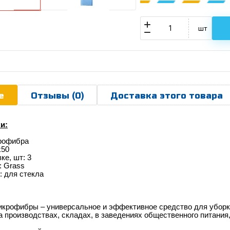
шт
е
Отзывы (0)
Доставка этого товара
и:
рофибра
х50
ке, шт: 3
: Grass
: для стекла
икрофибры – универсальное и эффективное средство для уборк
а производствах, складах, в заведениях общественного питания,