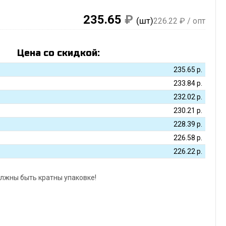
235.65
₽
(шт)
226.22
₽ / опт
Цена со скидкой:
235.65
р.
233.84
р.
232.02
р.
230.21
р.
228.39
р.
226.58
р.
226.22
р.
лжны быть кратны упаковке!