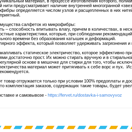
никальный материал, в процессе изготовления которого, полиам
й нити предусматривает наличие внутренней многогранной «звез
офибры определяется числом узлов и расщепленных в них нитей
 приятный.
мущества салфеток из микрофибры:
ть – способность впитывать влагу, причем в количествах, в не
остные характеристики, которые, при соблюдении рекомендаций
льного времени без образования катышек и деформаций.
ярного эффекта, который позволяет удерживать загрязнения и 
капливать статическое электричество, которое эффективно пр
ями достаточно прост. Их можно стирать вручную и в стиральн
регулярной основе в мешочке для стирки для того, чтобы исключ
лектричества материал может притягивать к себе ворс и пух. И
рекомендуется.
т товар отгружается только при условии 100% предоплаты и до
что комплектация заказов, содержащих такие товары, будет увел
оставке и самовывозе -
https://fervet.ru/dostavka-i-samovyvoz