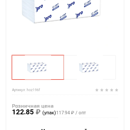
Артикул:
hoz196f
Розничная цена
122.85
₽
(упак)
117.94
₽ / опт