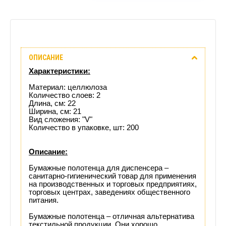
Описание
ОПИСАНИЕ
Отзывы
Характеристики:
(0)
Материал: целлюлоза
Количество слоев: 2
Длина, см: 22
Доставка
Ширина, см: 21
Вид сложения: "V"
этого
Количество в упаковке, шт: 200
товара
Описание:
Бумажные полотенца для диспенсера –
санитарно-гигиенический товар для применения
на производственных и торговых предприятиях,
торговых центрах, заведениях общественного
питания.
Бумажные полотенца – отличная альтернатива
текстильной продукции. Они хорошо