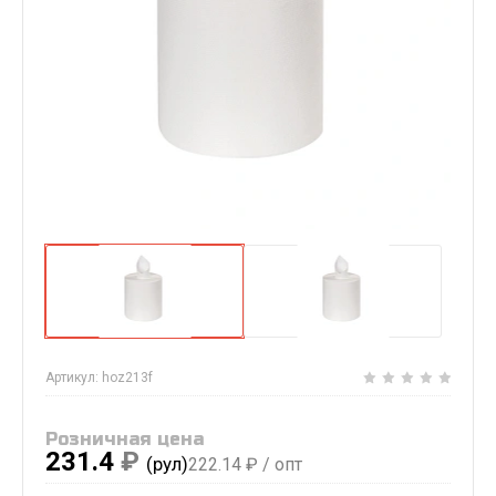
Артикул:
hoz213f
Розничная цена
231.4
₽
(рул)
222.14
₽ / опт