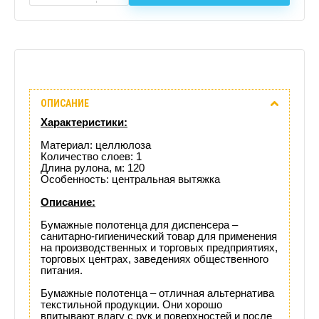
Описание
ОПИСАНИЕ
Отзывы
Характеристики:
(0)
Материал: целлюлоза
Количество слоев: 1
Длина рулона, м: 120
Доставка
Особенность: центральная вытяжка
этого
Описание:
Бумажные полотенца для диспенсера –
товара
санитарно-гигиенический товар для применения
на производственных и торговых предприятиях,
торговых центрах, заведениях общественного
питания.
Бумажные полотенца – отличная альтернатива
текстильной продукции. Они хорошо
впитывают влагу с рук и поверхностей и после